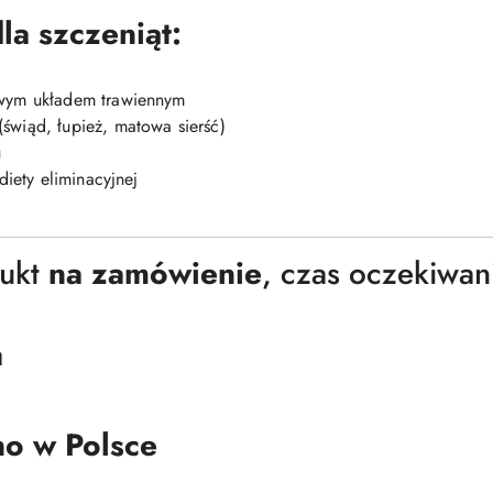
la szczeniąt:
iwym układem trawiennym
świąd, łupież, matowa sierść)
u
diety eliminacyjnej
ukt
na zamówienie
, czas oczekiwan
a
o w Polsce