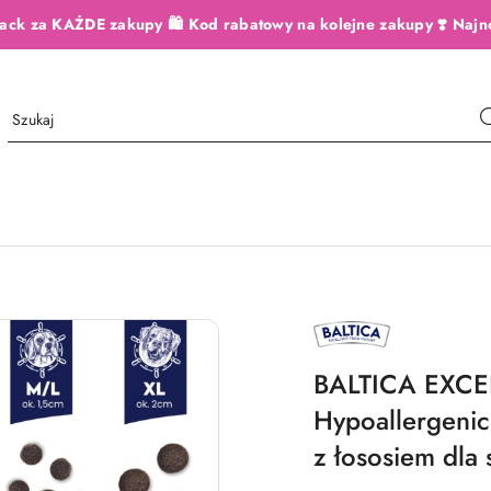
ack za KAŻDE zakupy 🛍️ Kod rabatowy na kolejne zakupy ❣️ Najn
NAZWA
PRODUCENTA:
BALTICA
BALTICA EXCE
Hypoallergeni
z łososiem dla 