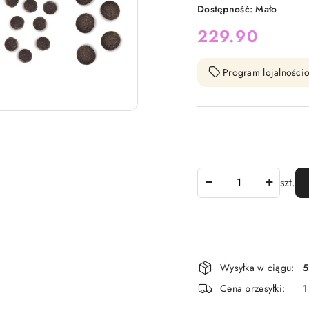
Dostępność:
Mało
cena:
229.90
Program lojalnościo
Ilość
szt.
Dostępność
Wysyłka w ciągu:
5
i
Cena przesyłki:
1
dostawa