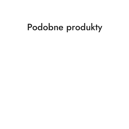
Produkty
Podobne produkty
o
statusie: