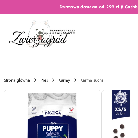
Przejdź do treści głównej
Przejdź do wyszukiwarki
Przejdź do moje konto
Przejdź do menu głównego
Przejdź do opisu produktu
Przejdź do stopki
Darmowa dostawa od 299 zł ❣️ Cashb
Strona główna
Pies
Karmy
Karma sucha