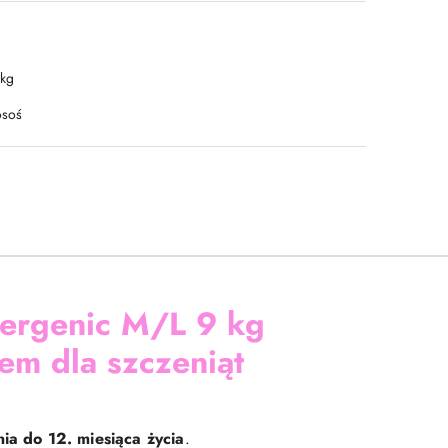
 kg
osoś
ergenic M/L 9 kg
em dla szczeniąt
nia do 12. miesiąca życia
.