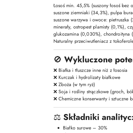
Łosoś min. 45,5% (suszony łosoś bez o
suszone ziemniaki (34,3%), pulpa bura
suszone warzywa i owoce: pietruszka (
minerały, ostropest plamisty (0,1%), czy
glukozamina (0,030%), chondroityna
Naturalny przeciwutleniacz z tokofero
🚫
Wykluczone poten
❌ Białka i tłuszcze inne niż z łososia
❌ Kurczak i hydrolizaty białkowe
❌ Zboża (w tym ryż)
❌ Soja i rośliny strączkowe (groch, bó
❌ Chemiczne konserwanty i sztuczne b
⚖️
Składniki analityc
Białko surowe – 30%