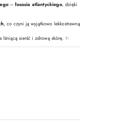
cego
–
łososia atlantyckiego
, dzięki
ch
, co czyni ją wyjątkowo lekkostrawną
lśniącą sierść i zdrową skórę. ✨