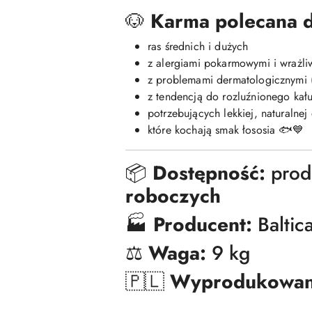
🐶
Karma polecana d
ras średnich i dużych
z alergiami pokarmowymi i wrażl
z problemami dermatologicznymi (
z tendencją do rozluźnionego kał
potrzebujących lekkiej, naturalnej 
które kochają smak łososia 🐟💙
📦
Dostępność:
prod
roboczych
🏭
Producent:
Baltic
⚖️
Waga:
9 kg
🇵🇱
Wyprodukowan