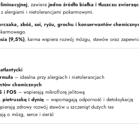
eliminacyjnej
, zawiera
jedno źródło białka i tłuszczu zwierzę
z alergiami i nietolerancjami pokarmowymi.
rczaka, zbóż, soi, ryżu, grochu i konserwantów chemiczny
pokarmowego.
osia (9,5%)
, karma wspiera rozwój mózgu, stawów oraz zapewnia 
atlantycki
rmuła
– idealna przy alergiach i nietolerancjach
antów chemicznych
S i FOS
– wspierają mikroflorę jelitową
, pietruszkę i dynię
– wspomagają odporność i detoksykację
ierają zdrowy rozwój stawów u szczeniąt dużych ras
ją o mózg, serce i sierść