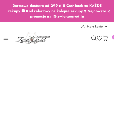
Przejdź do treści głównej
Przejdź do wyszukiwarki
Przejdź do moje konto
Przejdź do menu głównego
Przejdź do opisu produktu
Przejdź do stopki
Darmowa dostawa od 299 zł ❣️ Cashback za KAŻDE
zakupy 🛍️ Kod rabatowy na kolejne zakupy ❣️ Najnowsze
promocje na IG zwierzogrod.in
Moje konto