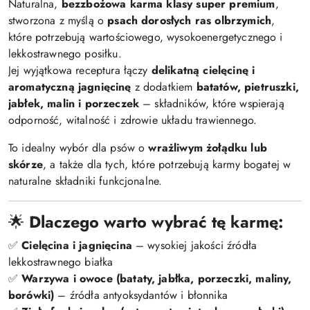
Naturalna,
bezzbożowa karma klasy super premium
,
stworzona z myślą o
psach dorosłych ras olbrzymich
,
które potrzebują wartościowego, wysokoenergetycznego i
lekkostrawnego posiłku.
Jej wyjątkowa receptura łączy
delikatną cielęcinę i
aromatyczną jagnięcinę
z dodatkiem
batatów, pietruszki,
jabłek, malin i porzeczek
– składników, które wspierają
odporność, witalność i zdrowie układu trawiennego.
To idealny wybór dla psów o
wrażliwym żołądku lub
skórze
, a także dla tych, które potrzebują karmy bogatej w
naturalne składniki funkcjonalne.
🌟
Dlaczego warto wybrać tę karmę:
✅
Cielęcina i jagnięcina
– wysokiej jakości źródła
lekkostrawnego białka
✅
Warzywa i owoce (bataty, jabłka, porzeczki, maliny,
borówki)
– źródła antyoksydantów i błonnika