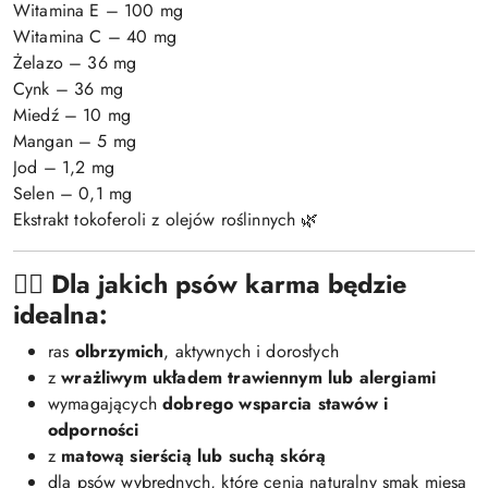
Witamina E – 100 mg
Witamina C – 40 mg
Żelazo – 36 mg
Cynk – 36 mg
Miedź – 10 mg
Mangan – 5 mg
Jod – 1,2 mg
Selen – 0,1 mg
Ekstrakt tokoferoli z olejów roślinnych 🌿
🐕‍🦺
Dla jakich psów karma będzie
idealna:
ras
olbrzymich
, aktywnych i dorosłych
z
wrażliwym układem trawiennym lub alergiami
wymagających
dobrego wsparcia stawów i
odporności
z
matową sierścią lub suchą skórą
dla psów wybrednych, które cenią naturalny smak mięsa