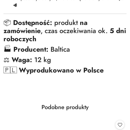
🥩
📦
Dostępność:
produkt
na
zamówienie
, czas oczekiwania ok.
5 dni
roboczych
🏭
Producent:
Baltica
⚖️
Waga:
12 kg
🇵🇱
Wyprodukowano w Polsce
Produkty
Podobne produkty
Pomiń karuzelę produktów
o
statusie: