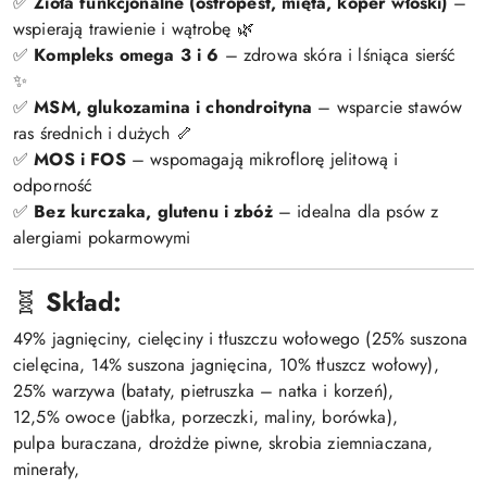
✅
Zioła funkcjonalne (ostropest, mięta, koper włoski)
–
wspierają trawienie i wątrobę 🌿
✅
Kompleks omega 3 i 6
– zdrowa skóra i lśniąca sierść
✨
✅
MSM, glukozamina i chondroityna
– wsparcie stawów
ras średnich i dużych 🦴
✅
MOS i FOS
– wspomagają mikroflorę jelitową i
odporność
✅
Bez kurczaka, glutenu i zbóż
– idealna dla psów z
alergiami pokarmowymi
🧬
Skład:
49% jagnięciny, cielęciny i tłuszczu wołowego (25% suszona
cielęcina, 14% suszona jagnięcina, 10% tłuszcz wołowy),
25% warzywa (bataty, pietruszka – natka i korzeń),
12,5% owoce (jabłka, porzeczki, maliny, borówka),
pulpa buraczana, drożdże piwne, skrobia ziemniaczana,
minerały,