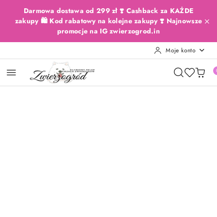
Przejdź do treści głównej
Przejdź do wyszukiwarki
Przejdź do moje konto
Przejdź do menu głównego
Przejdź do opisu produktu
Przejdź do stopki
Darmowa dostawa od 299 zł ❣️ Cashback za KAŻDE
zakupy 🛍️ Kod rabatowy na kolejne zakupy ❣️ Najnowsze
promocje na IG zwierzogrod.in
Moje konto