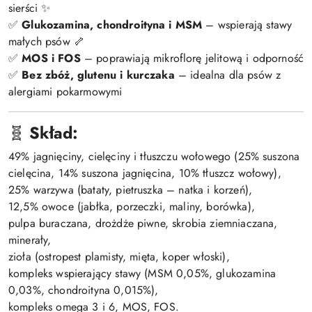
sierści ✨
✅
Glukozamina, chondroityna i MSM
– wspierają stawy
małych psów 🦴
✅
MOS i FOS
– poprawiają mikroflorę jelitową i odporność
✅
Bez zbóż, glutenu i kurczaka
– idealna dla psów z
alergiami pokarmowymi
🧬
Skład:
49% jagnięciny, cielęciny i tłuszczu wołowego (25% suszona
cielęcina, 14% suszona jagnięcina, 10% tłuszcz wołowy),
25% warzywa (bataty, pietruszka – natka i korzeń),
12,5% owoce (jabłka, porzeczki, maliny, borówka),
pulpa buraczana, drożdże piwne, skrobia ziemniaczana,
minerały,
zioła (ostropest plamisty, mięta, koper włoski),
kompleks wspierający stawy (MSM 0,05%, glukozamina
0,03%, chondroityna 0,015%),
kompleks omega 3 i 6, MOS, FOS.