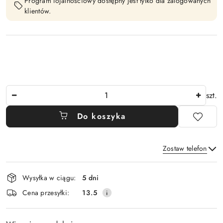
Program lojalnościowy dostępny jest tylko dla zalogowanych
klientów.
Ilość
szt.
Do koszyka
Zostaw telefon
Dostępność
Wysyłka w ciągu:
5 dni
i
Wyślij
Cena przesyłki:
13.5
dostawa