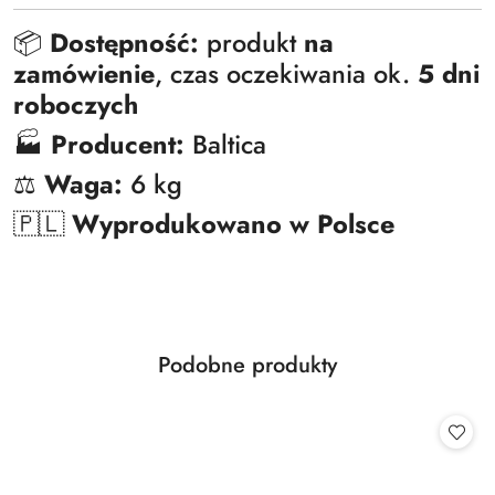
📦
Dostępność:
produkt
na
zamówienie
, czas oczekiwania ok.
5 dni
roboczych
🏭
Producent:
Baltica
⚖️
Waga:
6 kg
🇵🇱
Wyprodukowano w Polsce
Produkty
Podobne produkty
Pomiń karuzelę produktów
o
statusie: