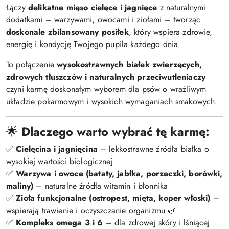
Łączy
delikatne mięso cielęce i jagnięce
z naturalnymi
dodatkami – warzywami, owocami i ziołami – tworząc
doskonale zbilansowany posiłek
, który wspiera zdrowie,
energię i kondycję Twojego pupila każdego dnia.
To połączenie
wysokostrawnych białek zwierzęcych,
zdrowych tłuszczów i naturalnych przeciwutleniaczy
czyni karmę doskonałym wyborem dla psów o wrażliwym
układzie pokarmowym i wysokich wymaganiach smakowych.
🌟
Dlaczego warto wybrać tę karmę:
✅
Cielęcina i jagnięcina
– lekkostrawne źródła białka o
wysokiej wartości biologicznej
✅
Warzywa i owoce (bataty, jabłka, porzeczki, borówki,
maliny)
– naturalne źródła witamin i błonnika
✅
Zioła funkcjonalne (ostropest, mięta, koper włoski)
–
wspierają trawienie i oczyszczanie organizmu 🌿
✅
Kompleks omega 3 i 6
– dla zdrowej skóry i lśniącej