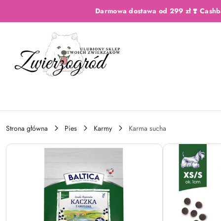
Przejdź do treści głównej
Przejdź do wyszukiwarki
Przejdź do moje konto
Przejdź do menu głównego
Przejdź do opisu produktu
Przejdź do stopki
Darmowa dostawa od 299 zł ❣️ Cashb
Strona główna
Pies
Karmy
Karma sucha