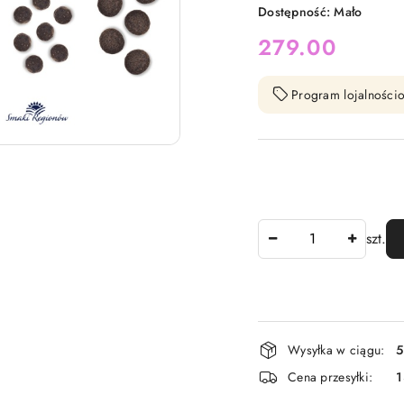
Dostępność:
Mało
cena:
279.00
Program lojalnościo
Ilość
szt.
Dostępność
Wysyłka w ciągu:
5
i
Cena przesyłki:
1
dostawa