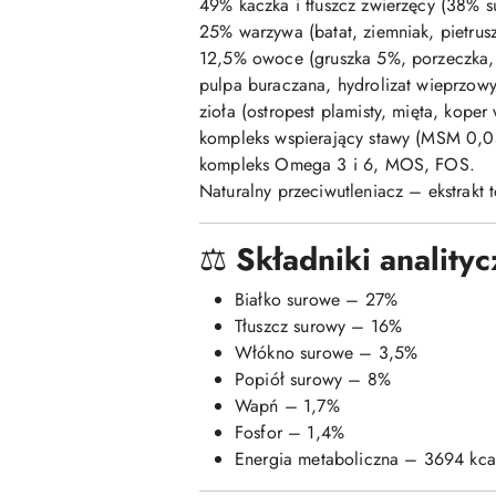
49% kaczka i tłuszcz zwierzęcy (38% s
25% warzywa (batat, ziemniak, pietrusz
12,5% owoce (gruszka 5%, porzeczka, 
pulpa buraczana, hydrolizat wieprzowy
zioła (ostropest plamisty, mięta, koper 
kompleks wspierający stawy (MSM 0,0
kompleks Omega 3 i 6, MOS, FOS.
Naturalny przeciwutleniacz – ekstrakt t
⚖️
Składniki analityc
Białko surowe – 27%
Tłuszcz surowy – 16%
Włókno surowe – 3,5%
Popiół surowy – 8%
Wapń – 1,7%
Fosfor – 1,4%
Energia metaboliczna – 3694 kca