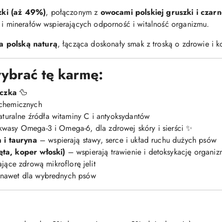
zki (aż 49%)
, połączonym z
owocami polskiej gruszki i czarn
y i minerałów wspierających odporność i witalność organizmu.
a polską naturą
, łącząca doskonały smak z troską o zdrowie i 
ybrać tę karmę:
aczka
🦆
 chemicznych
turalne źródła witaminy C i antyoksydantów
wasy Omega-3 i Omega-6, dla zdrowej skóry i sierści ✨
 i tauryna
– wspierają stawy, serce i układ ruchu dużych psów
ęta, koper włoski)
– wspierają trawienie i detoksykację organi
ące zdrową mikroflorę jelit
 nawet dla wybrednych psów