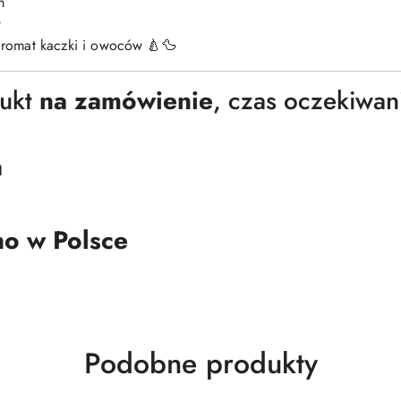
m
w
romat kaczki i owoców 🍐🦆
ukt
na zamówienie
, czas oczekiwan
a
o w Polsce
Produkty
Podobne produkty
o