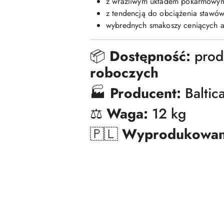
z wrażliwym układem pokarmowy
z tendencją do obciążenia stawó
wybrednych smakoszy ceniących a
📦
Dostępność:
prod
roboczych
🏭
Producent:
Baltic
⚖️
Waga:
12 kg
🇵🇱
Wyprodukowan
Pomiń karuzelę produktów