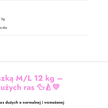
2 kg
aczka
zką M/L 12 kg –
użych ras
🦆🍐💛
ras dużych o normalnej i wzmożonej