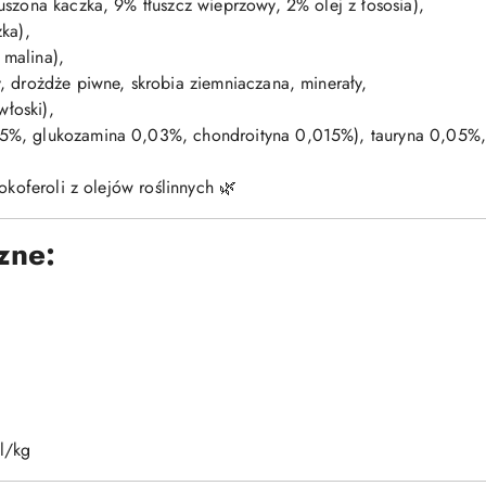
uszona kaczka, 9% tłuszcz wieprzowy, 2% olej z łososia),
ka),
malina),
, drożdże piwne, skrobia ziemniaczana, minerały,
włoski),
5%, glukozamina 0,03%, chondroityna 0,015%), tauryna 0,05%
okoferoli z olejów roślinnych 🌿
zne:
l/kg