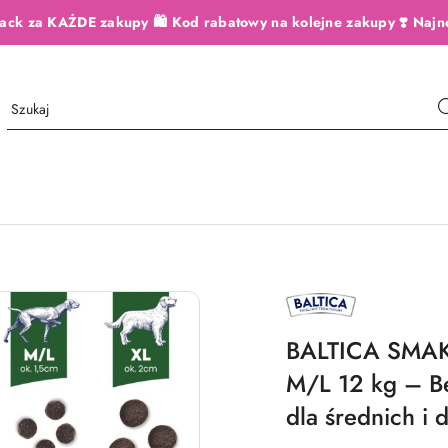
ack za KAŻDE zakupy 🛍️ Kod rabatowy na kolejne zakupy ❣️ Najn
NAZWA
PRODUCENTA:
BALTICA
BALTICA SMAK
M/L 12 kg – B
dla średnich i