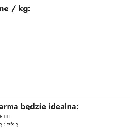
ne / kg:
arma będzie idealna:
 🐕‍🦺
 sierścią