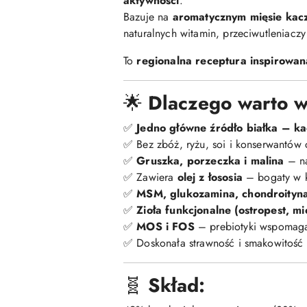
aktywności
.
Bazuje na
aromatycznym mięsie kac
naturalnych witamin, przeciwutleniacz
To
regionalna receptura inspirowan
🌟
Dlaczego warto w
✅
Jedno główne źródło białka – k
✅ Bez zbóż, ryżu, soi i konserwantów
✅
Gruszka, porzeczka i malina
– na
✅ Zawiera
olej z łososia
– bogaty w k
✅
MSM, glukozamina, chondroityna
✅
Zioła funkcjonalne (ostropest, mi
✅
MOS i FOS
– prebiotyki wspomagaj
✅ Doskonała strawność i smakowitość
🧬
Skład: