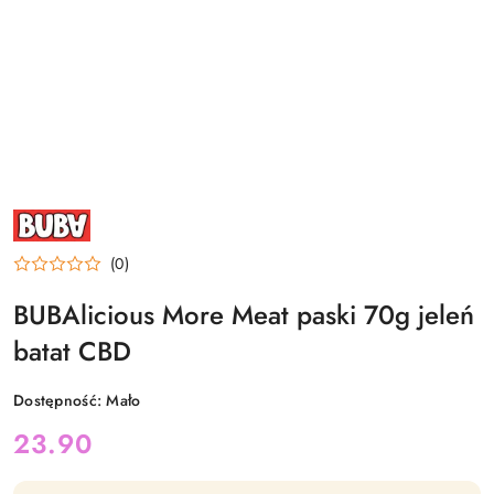
NAZWA
PRODUCENTA:
BUBA
(0)
BUBAlicious More Meat paski 70g jeleń
batat CBD
Dostępność:
Mało
cena:
23.90