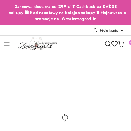
Przejdź do treści głównej
Przejdź do wyszukiwarki
Przejdź do moje konto
Przejdź do menu głównego
Przejdź do opisu produktu
Przejdź do stopki
Darmowa dostawa od 299 zł ❣️ Cashback za KAŻDE
zakupy 🛍️ Kod rabatowy na kolejne zakupy ❣️ Najnowsze
promocje na IG zwierzogrod.in
Moje konto