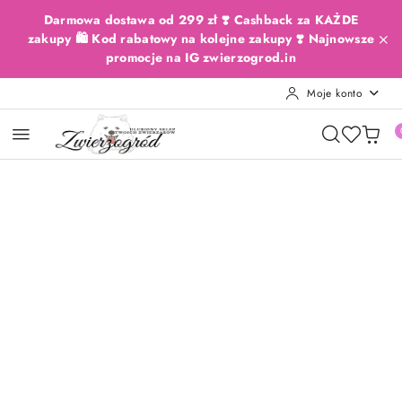
Przejdź do treści głównej
Przejdź do wyszukiwarki
Przejdź do moje konto
Przejdź do menu głównego
Przejdź do opisu produktu
Przejdź do stopki
Darmowa dostawa od 299 zł ❣️ Cashback za KAŻDE
zakupy 🛍️ Kod rabatowy na kolejne zakupy ❣️ Najnowsze
promocje na IG zwierzogrod.in
Moje konto