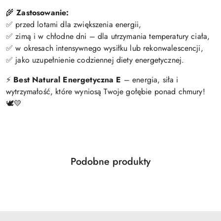
🌾
Zastosowanie:
✅ przed lotami dla zwiększenia energii,
✅ zimą i w chłodne dni – dla utrzymania temperatury ciała,
✅ w okresach intensywnego wysiłku lub rekonwalescencji,
✅ jako uzupełnienie codziennej diety energetycznej.
⚡
Best Natural Energetyczna E
– energia, siła i
wytrzymałość, które wyniosą Twoje gołębie ponad chmury!
🕊️💛
Produkty
Podobne produkty
Pomiń karuzelę produktów
o
statusie: