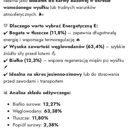
Idealna jako
dodatek do karmy bazowej w okresie
wzmożonego wysiłku
lub trudnych warunków
atmosferycznych. 🌬️
💛
Dlaczego warto wybrać Energetyczną E:
✔️
Bogata w tłuszcze (11,8%)
– zapewnia długotrwałą
energię i wspomaga termoregulację 🔥
✔️
Wysoka zawartość węglowodanów (63,4%)
– szybkie
źródło siły przed lotami 💪
✔️
Białko (12,3%)
– wspiera regenerację mięśni po wysiłku
🪶
✔️
Idealna na okres jesienno-zimowy
lub do stosowania
przed zawodami i transportem
📊
Analiza składu odżywczego:
Białko surowe:
12,27%
Węglowodany:
63,38%
Tłuszcze:
11,80%
Popiół surowy:
2,38%