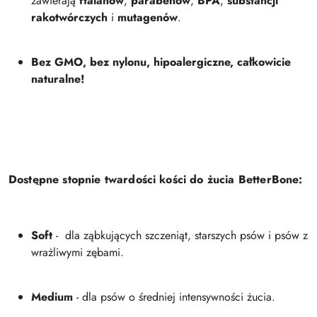
zawierają
ftalanów
,
parabenów
,
BPA
,
substancji
rakotwórczych
i
mutagenów
.
Bez GMO, bez nylonu, hipoalergiczne, całkowicie
naturalne!
Dostępne stopnie twardości kości do żucia BetterBone:
Soft
- dla ząbkujących szczeniąt, starszych psów i psów z
wrażliwymi zębami.
Medium
- dla psów o średniej intensywności żucia.