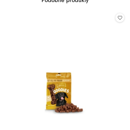
Podobne produkty
Pomiń karuzelę produktów
o
statusie: