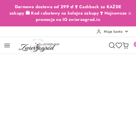
Przejdź do treści głównej
Przejdź do wyszukiwarki
Przejdź do moje konto
Przejdź do menu głównego
Przejdź do opisu produktu
Przejdź do stopki
Darmowa dostawa od 299 zł ❣️ Cashback za KAŻDE
zakupy 🛍️ Kod rabatowy na kolejne zakupy ❣️ Najnowsze
promocje na IG zwierzogrod.in
Moje konto