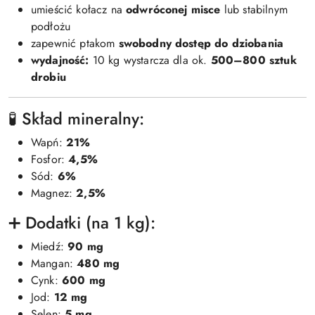
umieścić kołacz na
odwróconej misce
lub stabilnym
podłożu
zapewnić ptakom
swobodny dostęp do dziobania
wydajność:
10 kg wystarcza dla ok.
500–800 sztuk
drobiu
🧪 Skład mineralny:
Wapń:
21%
Fosfor:
4,5%
Sód:
6%
Magnez:
2,5%
➕ Dodatki (na 1 kg):
Miedź:
90 mg
Mangan:
480 mg
Cynk:
600 mg
Jod:
12 mg
Selen:
5 mg