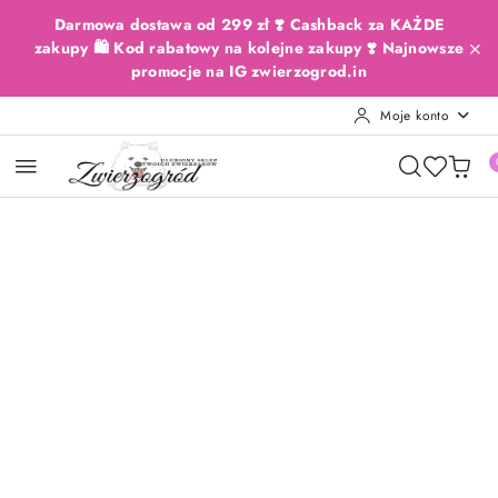
Przejdź do treści głównej
Przejdź do wyszukiwarki
Przejdź do moje konto
Przejdź do menu głównego
Przejdź do opisu produktu
Przejdź do stopki
Darmowa dostawa od 299 zł ❣️ Cashback za KAŻDE
zakupy 🛍️ Kod rabatowy na kolejne zakupy ❣️ Najnowsze
promocje na IG zwierzogrod.in
Moje konto