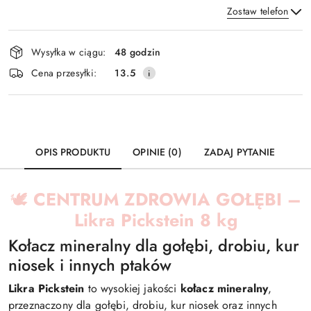
Zostaw telefon
Dostępność
Wysyłka w ciągu:
48 godzin
i
Wyślij
Cena przesyłki:
13.5
dostawa
OPIS PRODUKTU
OPINIE (0)
ZADAJ PYTANIE
🕊️
CENTRUM ZDROWIA GOŁĘBI –
Likra Pickstein 8 kg
Kołacz mineralny dla gołębi, drobiu, kur
niosek i innych ptaków
Likra Pickstein
to wysokiej jakości
kołacz mineralny
,
przeznaczony dla gołębi, drobiu, kur niosek oraz innych