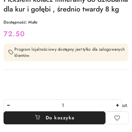
dla kur i gołębi , średnio twardy 8 kg
Dostępność:
Mało
cena:
72.50
Program lojalnościowy dostępny jest tylko dla zalogowanych
klientów.
Ilość
szt.
Do koszyka