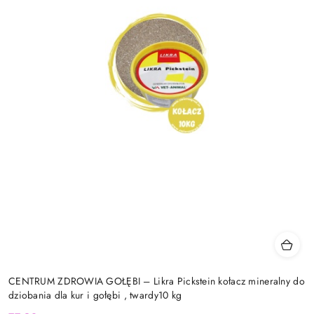
CENTRUM ZDROWIA GOŁĘBI – Likra Pickstein kołacz mineralny do
dziobania dla kur i gołębi , twardy10 kg