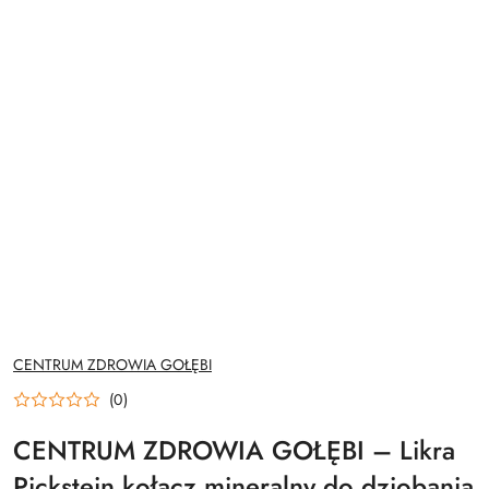
NAZWA
CENTRUM ZDROWIA GOŁĘBI
PRODUCENTA:
(0)
CENTRUM ZDROWIA GOŁĘBI – Likra
Pickstein kołacz mineralny do dziobania