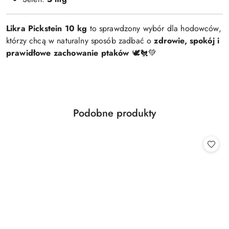
Likra Pickstein 10 kg
to sprawdzony wybór dla hodowców,
którzy chcą w naturalny sposób zadbać o
zdrowie, spokój i
prawidłowe zachowanie ptaków
🕊️🐔💚
Produkty
Podobne produkty
Pomiń karuzelę produktów
o
statusie: