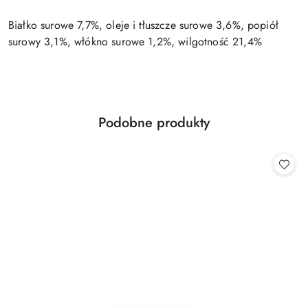
Białko surowe 7,7%, oleje i tłuszcze surowe 3,6%, popiół
surowy 3,1%, włókno surowe 1,2%, wilgotność 21,4%
Produkty
Podobne produkty
Pomiń karuzelę produktów
o
statusie: