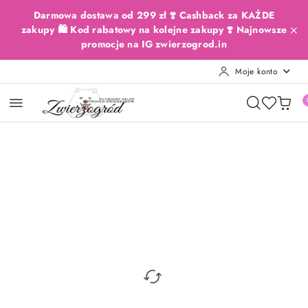
Przejdź do treści głównej
Przejdź do wyszukiwarki
Przejdź do moje konto
Przejdź do menu głównego
Przejdź do opisu produktu
Przejdź do stopki
Darmowa dostawa od 299 zł ❣️ Cashback za KAŻDE
zakupy 🛍️ Kod rabatowy na kolejne zakupy ❣️ Najnowsze
promocje na IG zwierzogrod.in
Moje konto