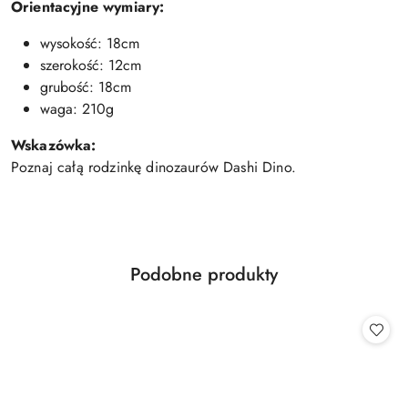
Orientacyjne wymiary:
wysokość: 18cm
szerokość: 12cm
grubość: 18cm
waga: 210g
Wskazówka:
Poznaj całą rodzinkę dinozaurów Dashi Dino.
Produkty
Podobne produkty
Pomiń karuzelę produktów
o
statusie: