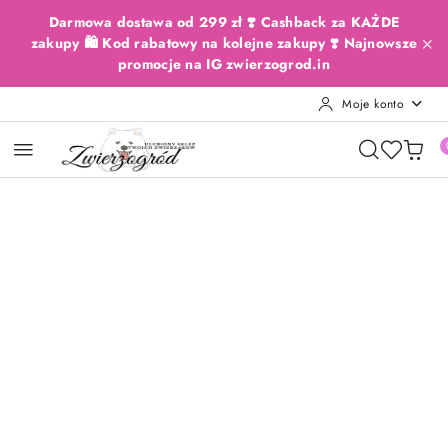
Przejdź do treści głównej
Przejdź do wyszukiwarki
Przejdź do moje konto
Przejdź do menu głównego
Przejdź do opisu produktu
Przejdź do stopki
Darmowa dostawa od 299 zł ❣️ Cashback za KAŻDE
zakupy 🛍️ Kod rabatowy na kolejne zakupy ❣️ Najnowsze
promocje na IG zwierzogrod.in
Moje konto