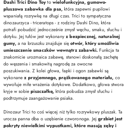
Dashi Trici Dino Toy
to
wielofunkcyjna, gumowo-
pluszowa zabawka dla psa,
która zapewni pupilowi
wspaniałą rozrywkę na długi czas. Trici to sympatyczna
dinozaurzyca - triceratops - z rodziny Dashi Dino, która
potrafi pobudzić jednocześnie zmysł węchu, smaku, słuchu i
dotyku. Jej tułów jest wykonany
z bezpiecznej, naturalnej
gumy,
a na brzuszku znajduje się
otwór, który umożliwia
umieszczenie smaczków wewnątrz zabawki.
Funkcja ta
znakomicie urozmaica zabawę, stanowi doskonałą zachętę
do węszenia i smakowitą nagrodę za owocne
poszukiwania. Z kolei głowa, łapki i ogon zabawki są
wykonane
z przyjemnego, prążkowanego materiału,
co
wywołuje miłe wrażenia dotykowe. Dodatkowo, głowa stwora
kryje w sobie
piszczałkę,
która pobudza zmysł słuchu i
podtrzymuje zaangażowanie psiaka.
Dinozaur Trici to coś więcej niż tylko rozrywkowy pluszak. Ta
urocza panna dba o uzębienie czworonoga. Jej
grzbiet jest
pokryty niewielkimi wypustkami, które masują zęby i