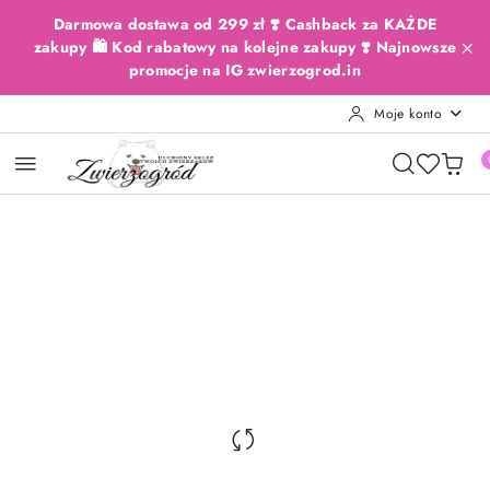
Przejdź do treści głównej
Przejdź do wyszukiwarki
Przejdź do moje konto
Przejdź do menu głównego
Przejdź do opisu produktu
Przejdź do stopki
Darmowa dostawa od 299 zł ❣️ Cashback za KAŻDE
zakupy 🛍️ Kod rabatowy na kolejne zakupy ❣️ Najnowsze
promocje na IG zwierzogrod.in
Moje konto