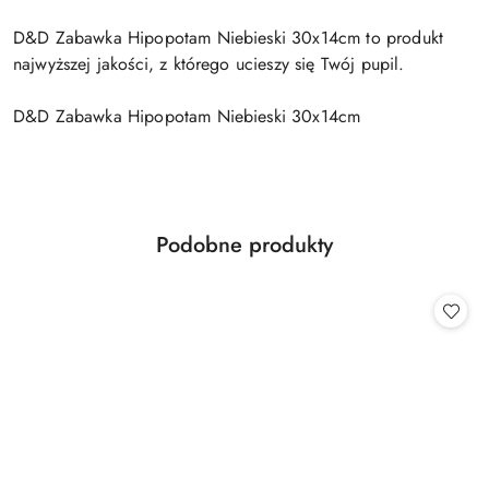
D&D Zabawka Hipopotam Niebieski 30x14cm to produkt
najwyższej jakości, z którego ucieszy się Twój pupil.
D&D Zabawka Hipopotam Niebieski 30x14cm
Produkty
Podobne produkty
Pomiń karuzelę produktów
o
statusie: