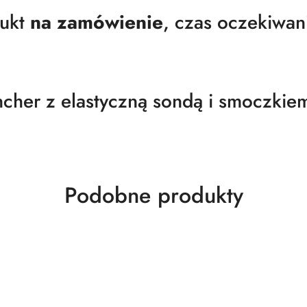
ukt
na zamówienie
, czas oczekiwan
cher z elastyczną sondą i smoczkie
Produkty
Podobne produkty
o
statusie: