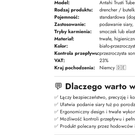
Model:
Antahi Trusti Tube
Rodzaj produktu:
drencher / butel
Pojemność:
standardowa (dop
Zastosowanie:
podawanie siary, 
Tryby karmienia:
smoczek lub elas
Materiał:
trwałe, higienicz
Kolor:
biało-przezroczys
Kontrola przepływu:
przezroczysta so
VAT:
23%
Kraj pochodzenia:
Niemcy 🇩🇪
💬
Dlaczego warto w
✅ Łączy bezpieczeństwo, precyzję i ko
✅ Ułatwia podanie siary tuż po porodzi
✅ Ergonomiczny design i trwałe wyko
✅ Możliwość kontroli przepływu i peł
✅ Produkt polecany przez hodowców i 