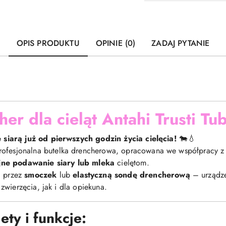
OPIS PRODUKTU
OPINIE (0)
ZADAJ PYTANIE
er dla cieląt Antahi Trusti Tu
siarą już od pierwszych godzin życia cielęcia!
🐄💧
rofesjonalna butelka drencherowa, opracowana we współpracy z 
jne podawanie siary lub mleka
cielętom.
 przez
smoczek
lub
elastyczną sondę drencherową
– urządze
zwierzęcia, jak i dla opiekuna.
ety i funkcje: