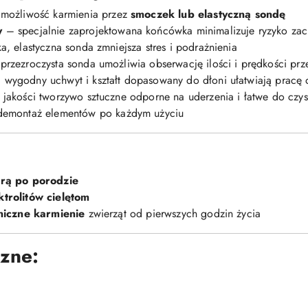
 możliwość karmienia przez
smoczek lub elastyczną sondę
y
– specjalnie zaprojektowana końcówka minimalizuje ryzyko zac
, elastyczna sonda zmniejsza stres i podrażnienia
rzezroczysta sonda umożliwia obserwację ilości i prędkości prz
wygodny uchwyt i kształt dopasowany do dłoni ułatwiają pracę 
jakości tworzywo sztuczne odporne na uderzenia i łatwe do czy
demontaż elementów po każdym użyciu
arą po porodzie
trolitów cielętom
niczne karmienie
zwierząt od pierwszych godzin życia
czne: