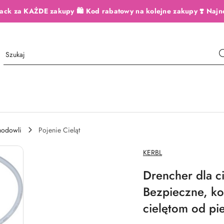
ack za KAŻDE zakupy 🛍️ Kod rabatowy na kolejne zakupy ❣️ Najn
hodowli
Pojenie Cieląt
NAZWA
KERBL
PRODUCENTA:
Drencher dla ci
Bezpieczne, k
cielętom od pi