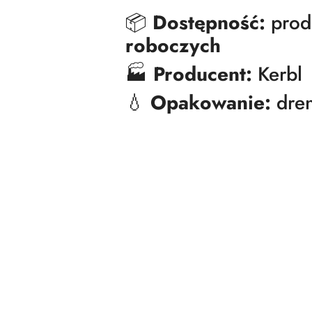
📦
Dostępność:
prod
roboczych
🏭
Producent:
Kerbl
💧
Opakowanie:
dren
Pomiń karuzelę produktów