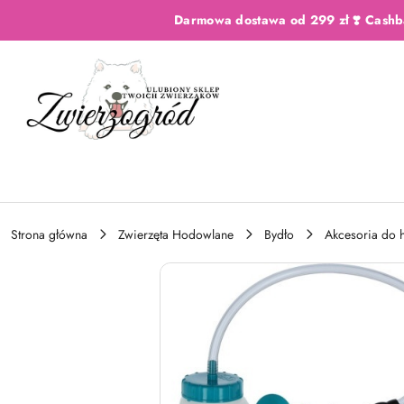
Przejdź do treści głównej
Przejdź do wyszukiwarki
Przejdź do moje konto
Przejdź do menu głównego
Przejdź do opisu produktu
Przejdź do stopki
Darmowa dostawa od 299 zł ❣️ Cashb
Strona główna
Zwierzęta Hodowlane
Bydło
Akcesoria do 