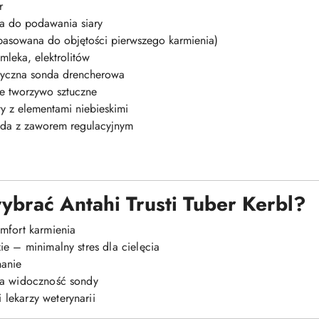
r
ka do podawania siary
asowana do objętości pierwszego karmienia)
mleka, elektrolitów
tyczna sonda drencherowa
ne tworzywo sztuczne
ty z elementami niebieskimi
nda z zaworem regulacyjnym
ybrać Antahi Trusti Tuber Kerbl?
mfort karmienia
e – minimalny stres dla cielęcia
nanie
na widoczność sondy
lekarzy weterynarii