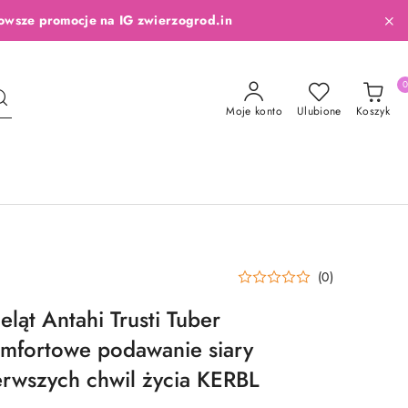
owsze promocje na IG zwierzogrod.in
Moje konto
Ulubione
Koszyk
(0)
eląt Antahi Trusti Tuber
omfortowe podawanie siary
erwszych chwil życia KERBL