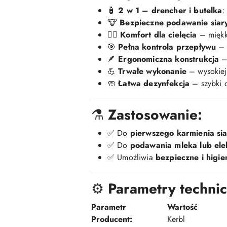
🧴
2 w 1 – drencher i butelka
:
🐮
Bezpieczne podawanie siar
💆‍♂️
Komfort dla cielęcia
– miękka
🎯
Pełna kontrola przepływu
– p
🪶
Ergonomiczna konstrukcja
– 
💪
Trwałe wykonanie
– wysokiej 
🧼
Łatwa dezynfekcja
– szybki 
⚗️
Zastosowanie:
✅ Do
pierwszego karmienia si
✅ Do
podawania mleka lub elek
✅ Umożliwia
bezpieczne i higie
⚙️
Parametry techni
Parametr
Wartość
Producent:
Kerbl