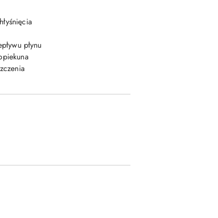
hłyśnięcia
epływu płynu
opiekuna
szczenia