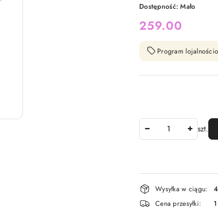
Dostępność:
Mało
cena:
259.00
Program lojalnościo
Ilość
szt.
Dostępność
Wysyłka w ciągu:
4
i
Cena przesyłki:
1
dostawa