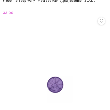
Fiboo - lollipop wally - mata spowalniająca jedzenie - ŻÓŁTA
33.00
Cena: