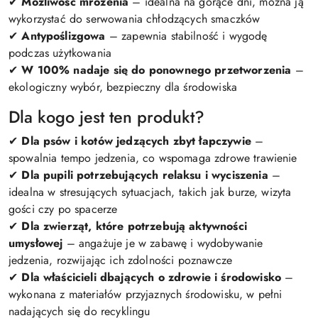
✔
Możliwość mrożenia
– idealna na gorące dni, można ją
wykorzystać do serwowania chłodzących smaczków
✔
Antypoślizgowa
– zapewnia stabilność i wygodę
podczas użytkowania
✔
W 100% nadaje się do ponownego przetworzenia
–
ekologiczny wybór, bezpieczny dla środowiska
Dla kogo jest ten produkt?
✔
Dla psów i kotów jedzących zbyt łapczywie
–
spowalnia tempo jedzenia, co wspomaga zdrowe trawienie
✔
Dla pupili potrzebujących relaksu i wyciszenia
–
idealna w stresujących sytuacjach, takich jak burze, wizyta
gości czy po spacerze
✔
Dla zwierząt, które potrzebują aktywności
umysłowej
– angażuje je w zabawę i wydobywanie
jedzenia, rozwijając ich zdolności poznawcze
✔
Dla właścicieli dbających o zdrowie i środowisko
–
wykonana z materiałów przyjaznych środowisku, w pełni
nadających się do recyklingu