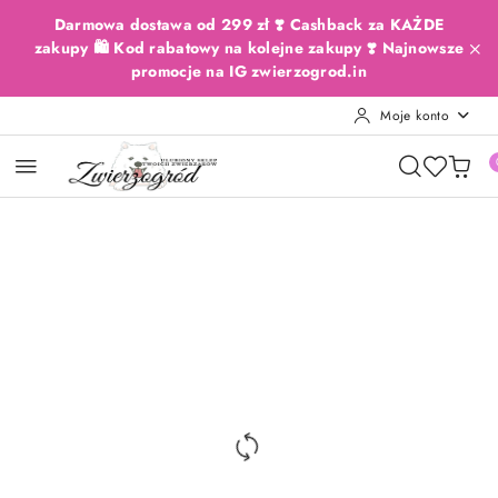
Przejdź do treści głównej
Przejdź do wyszukiwarki
Przejdź do moje konto
Przejdź do menu głównego
Przejdź do opisu produktu
Przejdź do stopki
Darmowa dostawa od 299 zł ❣️ Cashback za KAŻDE
zakupy 🛍️ Kod rabatowy na kolejne zakupy ❣️ Najnowsze
promocje na IG zwierzogrod.in
Moje konto