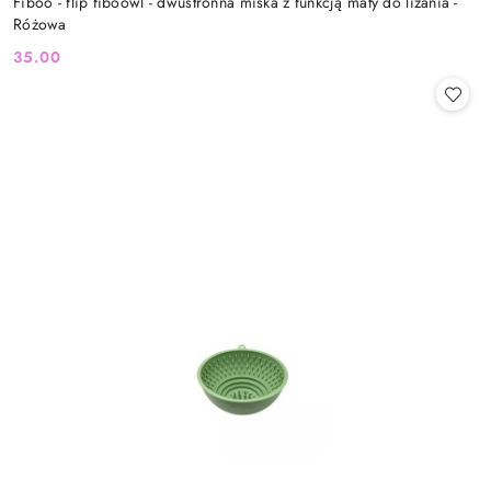
Fiboo - flip fiboowl - dwustronna miska z funkcją maty do lizania -
Różowa
35.00
Cena: