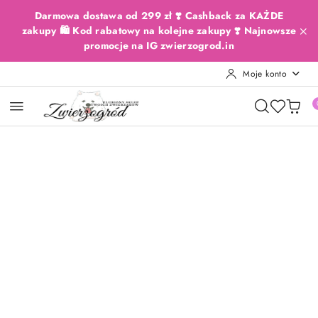
Przejdź do treści głównej
Przejdź do wyszukiwarki
Przejdź do moje konto
Przejdź do menu głównego
Przejdź do opisu produktu
Przejdź do stopki
Darmowa dostawa od 299 zł ❣️ Cashback za KAŻDE
zakupy 🛍️ Kod rabatowy na kolejne zakupy ❣️ Najnowsze
promocje na IG zwierzogrod.in
Moje konto