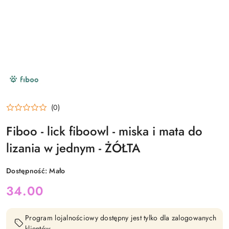
NAZWA
PRODUCENTA:
FIBOO
(0)
Fiboo - lick fiboowl - miska i mata do
lizania w jednym - ŻÓŁTA
Dostępność:
Mało
cena:
34.00
Program lojalnościowy dostępny jest tylko dla zalogowanych
klientów.