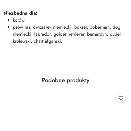
Niezbędna dla:
kotów
psów ras: owczarek niemiecki, bokser, doberman, dog
niemiecki, labrador, golden retriever, bernardyn, pudel
królewski, chart afgański.
Produkty
Podobne produkty
Pomiń karuzelę produktów
o
statusie: