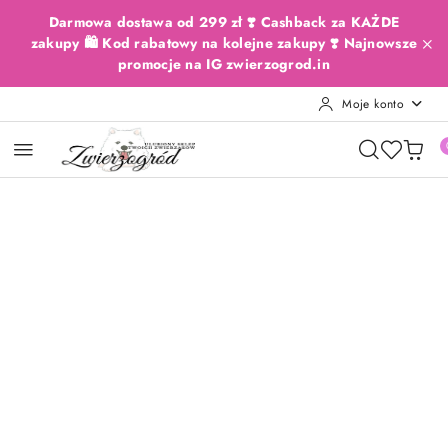
Przejdź do treści głównej
Przejdź do wyszukiwarki
Przejdź do moje konto
Przejdź do menu głównego
Przejdź do opisu produktu
Przejdź do stopki
Darmowa dostawa od 299 zł ❣️ Cashback za KAŻDE
zakupy 🛍️ Kod rabatowy na kolejne zakupy ❣️ Najnowsze
promocje na IG zwierzogrod.in
Moje konto