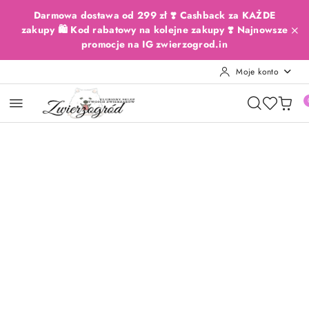
Przejdź do treści głównej
Przejdź do wyszukiwarki
Przejdź do moje konto
Przejdź do menu głównego
Przejdź do opisu produktu
Przejdź do stopki
Darmowa dostawa od 299 zł ❣️ Cashback za KAŻDE
zakupy 🛍️ Kod rabatowy na kolejne zakupy ❣️ Najnowsze
promocje na IG zwierzogrod.in
Moje konto