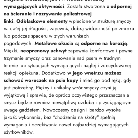
wymagających aktywności
. Została stworzona
z odpornej
na ścieranie i rozrywanie poliestrowej
linki
.
Odblaskowe elementy
wplecione w strukturę smyczy
na całej jej długości, zapewnią dobrą widoczność po zmroku
lub podczas spaceru w złych warunkach
pogodowych.
Metalowe okucia
są
odporne na korozję
.
Miękki,
neoprenowy uchwyt
zapewnia komfortowe i pewne
trzymanie smyczy oraz panowanie nad psem w trudnym
terenie lub sytuacjach wymagających nagłej i zdecydowanej
reakcji opiekuna. Dodatkowo
w jego wnętrzu możesz
schować woreczek na psie kupy
i mieć go pod ręką, gdy
jest potrzebny. Piękny i unikalny wzór smyczy czyni ją
wyjątkową i sprawia, że oprócz oczywistego przeznaczania
smycz będzie również niewątpliwą ozdobą i przyciągającym
uwagę gadżetem. Nowoczesny design i bardzo wysoka
jakość wykonania, bez "chodzenia na skróty" spełnią
wymagania i oczekiwania nawet najbardziej wymagających
użytkowników.