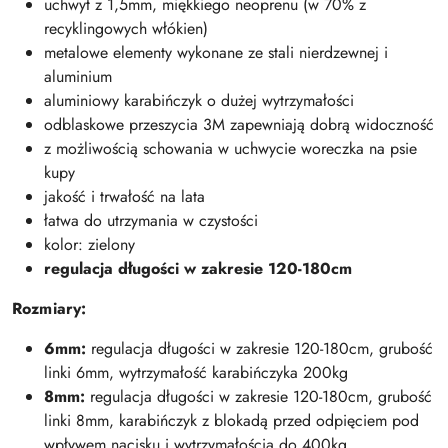
uchwyt z 1,5mm, miękkiego neoprenu (w 70% z
recyklingowych włókien)
metalowe elementy wykonane ze stali nierdzewnej i
aluminium
aluminiowy karabińczyk o dużej wytrzymałości
odblaskowe przeszycia 3M zapewniają dobrą widoczność
z możliwością schowania w uchwycie woreczka na psie
kupy
jakość i trwałość na lata
łatwa do utrzymania w czystości
kolor: zielony
regulacja długości w zakresie 120-180cm
Rozmiary:
6mm:
regulacja długości w zakresie 120-180cm, grubość
linki 6mm, wytrzymałość karabińczyka 200kg
8mm:
regulacja długości w zakresie 120-180cm, grubość
linki 8mm, karabińczyk z blokadą przed odpięciem pod
wpływem nacisku i wytrzymałością do 400kg