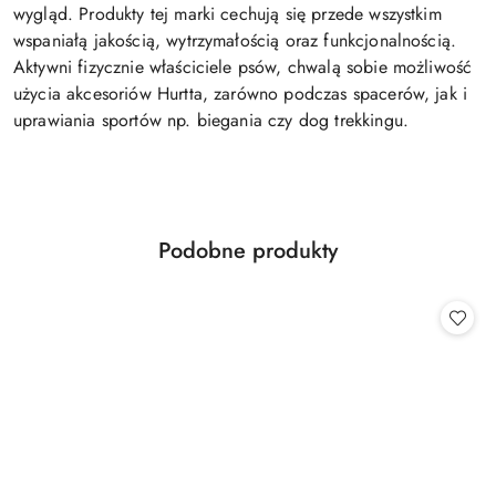
wygląd. Produkty tej marki cechują się przede wszystkim
wspaniałą jakością, wytrzymałością oraz funkcjonalnością.
Aktywni fizycznie właściciele psów, chwalą sobie możliwość
użycia akcesoriów Hurtta, zarówno podczas spacerów, jak i
uprawiania sportów np. biegania czy dog trekkingu.
Produkty
Podobne produkty
Pomiń karuzelę produktów
o
statusie: