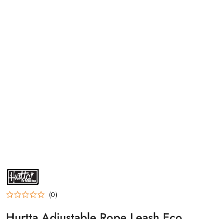
NAZWA
PRODUCENTA:
HURTTA
(0)
Hurtta Adjustable Rope Leash Eco