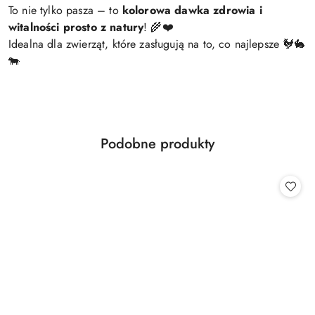
To nie tylko pasza – to
kolorowa dawka zdrowia i
witalności prosto z natury
! 🌾❤️
Idealna dla zwierząt, które zasługują na to, co najlepsze 🐓🐇
🐄
Produkty
Podobne produkty
Pomiń karuzelę produktów
o
statusie: