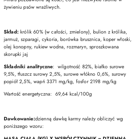
żywieniu psów wrażliwych.
Skład:
królik 60% (w całości, zmielony), bulion z królika,
jarmuż, szparagi, cykoria, borówka brusznica, koper włoski,
olej konopny, rukiew wodna, rozmaryn, sproszkowana
skorupki jaj
Składniki analityczne
:
wilgotność 82%, białko surowe
9,5%, tłuszcz surowy 2,5%, surowe włókno 0,6%, surowy
popiół 2,5%, wapń 3371 mg/kg, fosfor 2198 mg/kg
Wartość energetyczna:
69,64 kcal/100g
Dawkowanie:
d
zienną dawkę karmy należy obliczyć wg
poniższego wzoru:
MASA CIAŁA (KG) X WSPÓŁCZYNNIK = DZIENNA