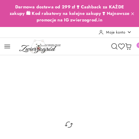
Przejdź do treści głównej
Przejdź do wyszukiwarki
Przejdź do moje konto
Przejdź do menu głównego
Przejdź do opisu produktu
Przejdź do stopki
Darmowa dostawa od 299 zł ❣️ Cashback za KAŻDE
zakupy 🛍️ Kod rabatowy na kolejne zakupy ❣️ Najnowsze
promocje na IG zwierzogrod.in
Moje konto