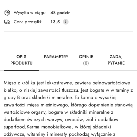
Dostępność
Wysyłka w ciągu:
48 godzin
i
Wyślij
Cena przesyłki:
13.5
dostawa
OPIS
PARAMETRY
OPINIE
ZADAJ
PRODUKTU
(0)
PYTANIE
Mięso z królika jest lekkostrawne, zawiera pełnowartościowe
białko, o niskiej zawartości tłuszczu. Jest bogate w witaminy z
grupy B oraz składniki mineralne. To k
arma o wysokiej
zawartości mięsa mięśniowego, którego dopełnienie stanowią
wartościowe organy, bogate w składniki mineralne z
dodatkiem świeżych
warzyw, owoców, ziół i dodatków
superfood.
Karma monobiałkowa, w której składniki
odżywcze, witaminy i minerały pochodzą wyłącznie z