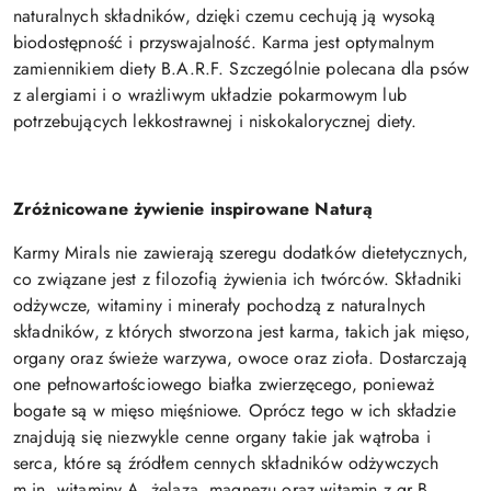
naturalnych składników, dzięki czemu cechują ją wysoką
biodostępność i przyswajalność. Karma jest optymalnym
zamiennikiem diety B.A.R.F. Szczególnie polecana dla psów
z alergiami i o wrażliwym układzie pokarmowym lub
potrzebujących lekkostrawnej i niskokalorycznej diety.
Zróżnicowane żywienie inspirowane Naturą
Karmy Mirals nie zawierają szeregu dodatków dietetycznych,
co związane jest z filozofią żywienia ich twórców. Składniki
odżywcze, witaminy i minerały pochodzą z naturalnych
składników, z których stworzona jest karma, takich jak mięso,
organy oraz świeże warzywa, owoce oraz zioła. Dostarczają
one pełnowartościowego białka zwierzęcego, ponieważ
bogate są w mięso mięśniowe. Oprócz tego w ich składzie
znajdują się niezwykle cenne organy takie jak wątroba i
serca, które są źródłem cennych składników odżywczych
m.in. witaminy A, żelaza, magnezu oraz witamin z gr B.