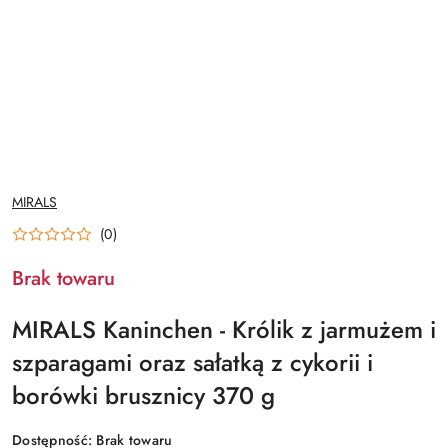
NAZWA
MIRALS
PRODUCENTA:
(0)
Brak towaru
MIRALS Kaninchen - Królik z jarmużem i
szparagami oraz sałatką z cykorii i
borówki brusznicy 370 g
Dostępność:
Brak towaru