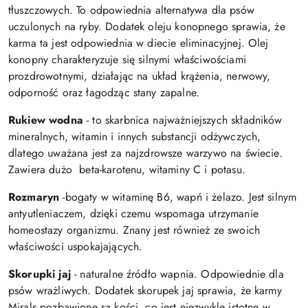
tłuszczowych. To odpowiednia alternatywa dla psów
uczulonych na ryby. Dodatek oleju konopnego sprawia, że
karma ta jest odpowiednia w diecie eliminacyjnej. Olej
konopny charakteryzuje się silnymi właściwościami
prozdrowotnymi, działając na układ krążenia, nerwowy,
odporność oraz łagodząc stany zapalne.
Rukiew wodna
- to skarbnica najważniejszych składników
mineralnych, witamin i innych substancji odżywczych,
dlatego uważana jest za najzdrowsze warzywo na świecie.
Zawiera dużo
beta-karotenu, witaminy C i potasu.
Rozmaryn
-
bogaty w witaminę B6, wapń i żelazo. Jest silnym
antyutleniaczem, dzięki czemu wspomaga utrzymanie
homeostazy organizmu. Znany jest również ze swoich
właściwości uspokajających.
Skorupki jaj
- naturalne źródło wapnia. Odpowiednie dla
psów wrażliwych. Dodatek skorupek jaj sprawia, że karmy
Mirals pozbawione są kości, co jest niezwykle istotne w