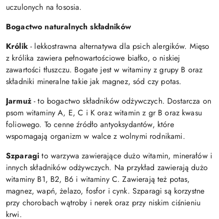
uczulonych na łososia.
Bogactwo naturalnych składników
Królik
-
lekkostrawna alternatywa dla psich alergików. Mięso
z królika zawiera pełnowartościowe białko, o niskiej
zawartości tłuszczu. Bogate jest w witaminy z grupy B oraz
składniki mineralne takie jak magnez, sód czy potas.
Jarmuż
- to bogactwo składników odżywczych. Dostarcza on
psom witaminy A, E, C i K oraz witamin z gr B oraz kwasu
foliowego. To cenne źródło antyoksydantów, które
wspomagają organizm w walce z wolnymi rodnikami.
Szparagi
to warzywa zawierające dużo witamin, minerałów i
innych składników odżywczych. Na przykład zawierają dużo
witaminy B1, B2, B6 i witaminy C. Zawierają też potas,
magnez, wapń, żelazo, fosfor i cynk. Szparagi są korzystne
przy chorobach wątroby i nerek oraz przy niskim ciśnieniu
krwi.