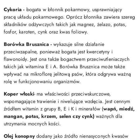
Cykoria -
bogata w błonnik pokarmowy, usprawniający
pracę układu pokarmowego. Oprócz błonnika zawiera szereg
składników odżywczych takich jak magnez, żelazo, potas,
fosfor, karoten, cynk oraz kwas foliowy.
Borówka Brusznica -
wykazuje silne działanie
przeciwzapalne, ponieważ bogata jest kwercetyny i
flawonoidy. Jest ona także bogactwem przeciwutleniaczych
takich jak witamina E i A. Borówka Brusznica może także
wpływać na mikroflorę jelitową psów, która odgrywa ważną
rolę w funkcjonowaniu organizmów.
Koper włoski
- ma właściwości przeciwskurczowe,
wspomagające trawienie i niwelujące wzdęcia. Jest cennym
źródłem witamin z grupy B, E i K i minerałów (
wapń, miedź,
mangan, potas, krzem, selen czy cynk)
ważnych dla
utrzymania mocnych kości.
Olej konopny
dodany jako źródło nienasyconych kwasów