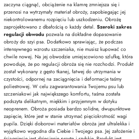
zaczyna ciągnąć, obciążenie na klamrę zmniejsza się i
przenosi na wytrzymały materiał obroży, zapobiegając jej
niekontrolowanemu rozpięciu lub uszkodzeniu. Obrożę
zaprojektowano z dbałością o każdy detal.
Szeroki zakres
regulacji obwodu
pozwala na dokładne dopasowanie
obroży do szyi psa. Dodatkowo sprawiając, że podczas
intensywnego wzrostu szczeniaka, nie musisz kupować co
chwile nowej. Na jej obwodzie umiejscowiono szlufkę, która
powoduje, że po regulacji obroża się nie rozchodzi. Produkt
został wykonany z gęsto tkanej, łatwej do utrzymania w
czystości, odpornej na zaciągnięcia i deformacje taśmy
poliestrowej. W celu zagwarantowania Twojemu psu lub
szczeniakowi jak największego komfortu, taśma została
podszyta delikatnym, miękkim i przyjemnym w dotyku
neoprenem. Obroża posiada bardzo solidne, dwupunktowe
zapięcie, które jest w stanie utrzymać pięciokrotność wagi
pupila. Dzięki doborowi materiałów obroża jest ultralekka i
wyjątkowo wygodna dla Ciebie i Twojego psa. Jej założenie i
ściągnięcie jest dziecinnie proste i szybkie. Produkt jest