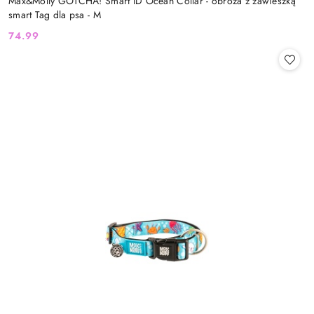
Max&Molly GOTCHA! Smart ID Ocean Collar - obroża z zawieszką
smart Tag dla psa - M
74.99
Cena: