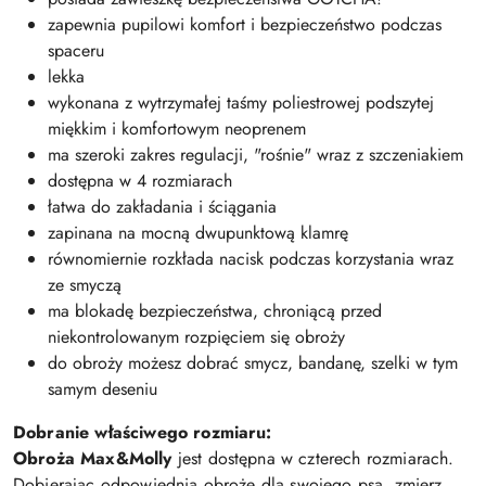
zapewnia pupilowi komfort i bezpieczeństwo podczas
spaceru
lekka
wykonana z wytrzymałej taśmy poliestrowej podszytej
miękkim i komfortowym neoprenem
ma szeroki zakres regulacji, "rośnie" wraz z szczeniakiem
dostępna w 4 rozmiarach
łatwa do zakładania i ściągania
zapinana na mocną dwupunktową klamrę
równomiernie rozkłada nacisk podczas korzystania wraz
ze smyczą
ma blokadę bezpieczeństwa, chroniącą przed
niekontrolowanym rozpięciem się obroży
do obroży możesz dobrać smycz, bandanę, szelki w tym
samym deseniu
Dobranie właściwego rozmiaru:
Obroża Max&Molly
jest dostępna w czterech rozmiarach.
Dobierając odpowiednią obroże dla swojego psa, zmierz