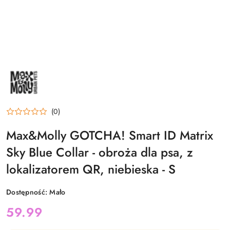
NAZWA
PRODUCENTA:
MAX&MOLLY
(0)
Max&Molly GOTCHA! Smart ID Matrix
Sky Blue Collar - obroża dla psa, z
lokalizatorem QR, niebieska - S
Dostępność:
Mało
cena:
59.99