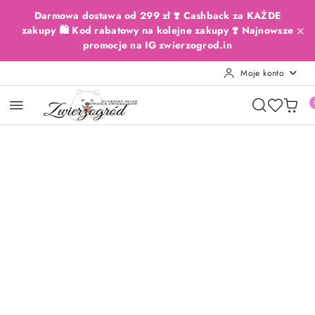
Przejdź do treści głównej
Przejdź do wyszukiwarki
Przejdź do moje konto
Przejdź do menu głównego
Przejdź do opisu produktu
Przejdź do stopki
Darmowa dostawa od 299 zł ❣️ Cashback za KAŻDE
zakupy 🛍️ Kod rabatowy na kolejne zakupy ❣️ Najnowsze
promocje na IG zwierzogrod.in
Moje konto