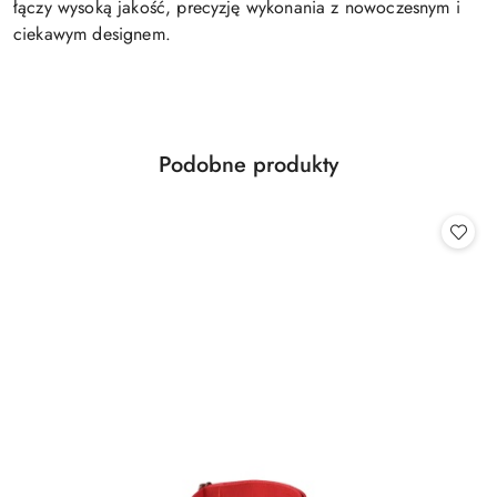
łączy wysoką jakość, precyzję wykonania z nowoczesnym i
ciekawym designem.
Produkty
Podobne produkty
Pomiń karuzelę produktów
o
statusie: