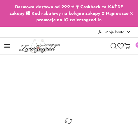
Przejdź do treści głównej
Przejdź do wyszukiwarki
Przejdź do moje konto
Przejdź do menu głównego
Przejdź do opisu produktu
Przejdź do stopki
Darmowa dostawa od 299 zł ❣️ Cashback za KAŻDE
zakupy 🛍️ Kod rabatowy na kolejne zakupy ❣️ Najnowsze
promocje na IG zwierzogrod.in
Moje konto