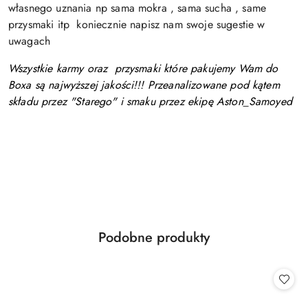
własnego uznania np sama mokra , sama sucha , same
przysmaki itp koniecznie napisz nam swoje sugestie w
uwagach
Wszystkie karmy oraz przysmaki które pakujemy Wam do
Boxa są najwyższej jakości!!! Przeanalizowane pod kątem
składu przez "Starego" i smaku przez ekipę Aston_Samoyed
Produkty
Podobne produkty
Pomiń karuzelę produktów
o
statusie: