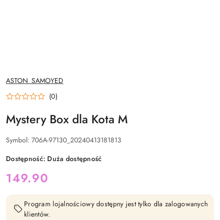
NAZWA
ASTON_SAMOYED
PRODUCENTA:
(0)
Mystery Box dla Kota M
Symbol:
706A-97130_20240413181813
Dostępność:
Duża dostępność
cena:
149.90
Program lojalnościowy dostępny jest tylko dla zalogowanych
klientów.