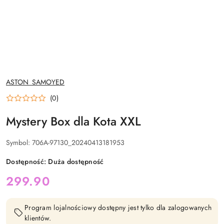
NAZWA
ASTON_SAMOYED
PRODUCENTA:
(0)
Mystery Box dla Kota XXL
Symbol:
706A-97130_20240413181953
Dostępność:
Duża dostępność
cena:
299.90
Program lojalnościowy dostępny jest tylko dla zalogowanych
klientów.