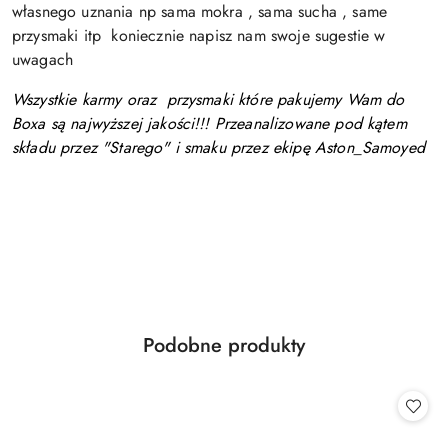
własnego uznania np sama mokra , sama sucha , same
przysmaki itp koniecznie napisz nam swoje sugestie w
uwagach
Wszystkie karmy oraz przysmaki które pakujemy Wam do
Boxa są najwyższej jakości!!! Przeanalizowane pod kątem
składu przez "Starego" i smaku przez ekipę Aston_Samoyed
Produkty
Podobne produkty
Pomiń karuzelę produktów
o
statusie: