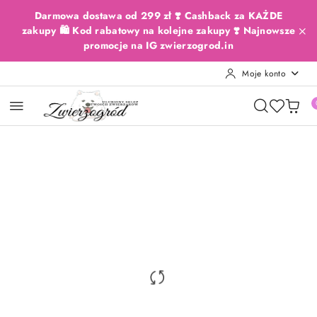
Przejdź do treści głównej
Przejdź do wyszukiwarki
Przejdź do moje konto
Przejdź do menu głównego
Przejdź do opisu produktu
Przejdź do stopki
Darmowa dostawa od 299 zł ❣️ Cashback za KAŻDE
zakupy 🛍️ Kod rabatowy na kolejne zakupy ❣️ Najnowsze
promocje na IG zwierzogrod.in
Moje konto