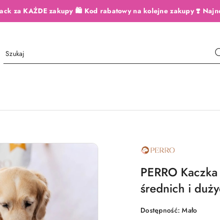
ack za KAŻDE zakupy 🛍️ Kod rabatowy na kolejne zakupy ❣️ Najn
NAZWA
PRODUCENTA:
PERRO
PERRO Kaczka z
średnich i duży
Dostępność:
Mało