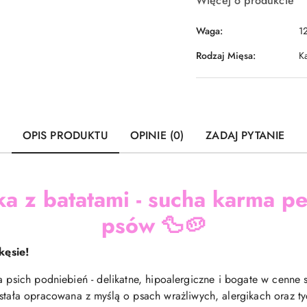
Więcej o produkcie
Waga:
1
Rodzaj Mięsa:
K
OPIS PRODUKTU
OPINIE (0)
ZADAJ PYTANIE
a z batatami -
sucha karma pe
psów
🦆🥔
kęsie!
a psich podniebień - delikatne, hipoalergiczne i bogate w cenne
tała opracowana z myślą o psach wrażliwych, alergikach oraz ty