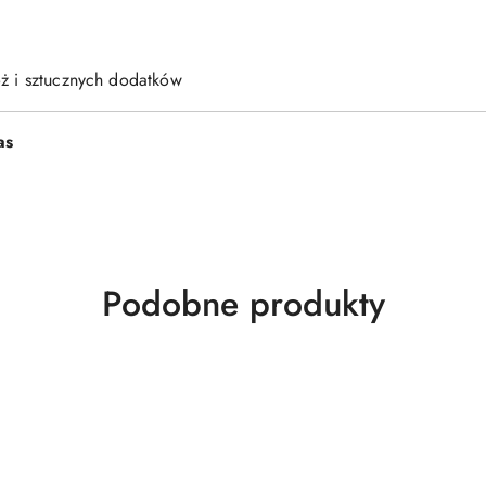
óż i sztucznych dodatków
as
Produkty
Podobne produkty
o
statusie: