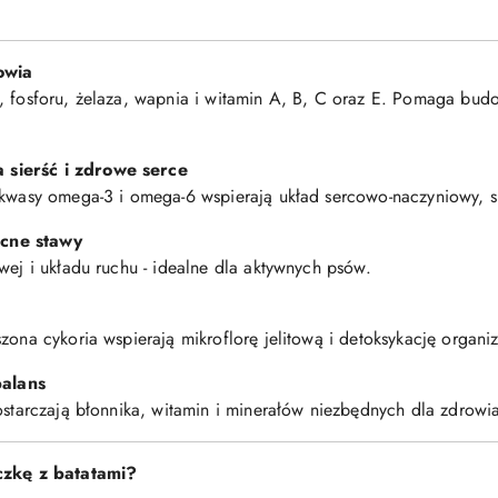
rowia
, fosforu, żelaza, wapnia i witamin A, B, C oraz E. Pomaga budo
 sierść i zdrowe serce
 kwasy omega-3 i omega-6 wspierają układ sercowo-naczyniowy, sk
ocne stawy
wej i układu ruchu - idealne dla aktywnych psów.
zona cykoria wspierają mikroflorę jelitową i detoksykację organi
alans
ostarczają błonnika, witamin i minerałów niezbędnych dla zdrowia 
zkę z batatami?