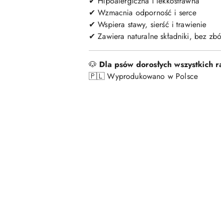
✔ Hipoalergiczna i lekkostrawna
✔ Wzmacnia odporność i serce
✔ Wspiera stawy, sierść i trawienie
✔ Zawiera naturalne składniki, bez zb
🐶
Dla psów dorosłych wszystkich r
🇵🇱 Wyprodukowano w Polsce
Pomiń karuzelę produktów