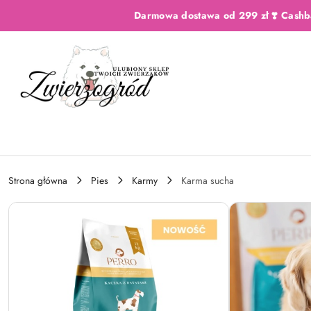
Przejdź do treści głównej
Przejdź do wyszukiwarki
Przejdź do moje konto
Przejdź do menu głównego
Przejdź do opisu produktu
Przejdź do stopki
Darmowa dostawa od 299 zł ❣️ Cashb
Strona główna
Pies
Karmy
Karma sucha