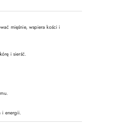
wać mięśnie, wspiera kości i
órę i sierść.
zmu.
i energii.