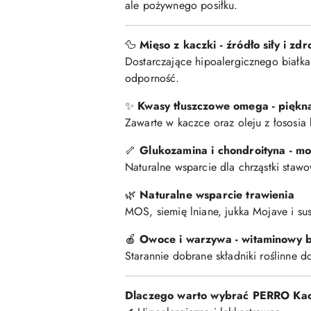
ale pożywnego posiłku.
🦆
Mięso z kaczki - źródło siły i zd
Dostarczające hipoalergicznego białka
odporność.
✨
Kwasy tłuszczowe omega - piękna
Zawarte w kaczce oraz oleju z łososia
🦴
Glukozamina i chondroityna - m
Naturalne wsparcie dla chrząstki stawo
🌿
Naturalne wsparcie trawienia
MOS, siemię lniane, jukka Mojave i sus
🍎
Owoce i warzywa - witaminowy b
Starannie dobrane składniki roślinne d
Dlaczego warto wybrać PERRO Kac