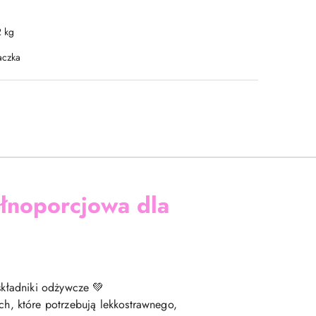
2 kg
aczka
łnoporcjowa dla
 składniki odżywcze 💚
ch, które potrzebują lekkostrawnego,