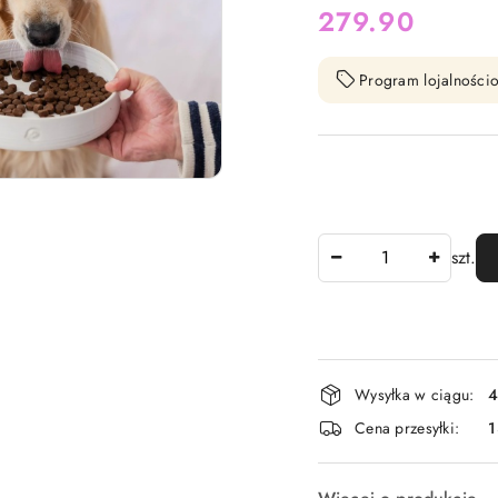
cena:
279.90
Program lojalnościo
Ilość
szt.
Dostępność
Wysyłka w ciągu:
4
i
Cena przesyłki:
1
dostawa