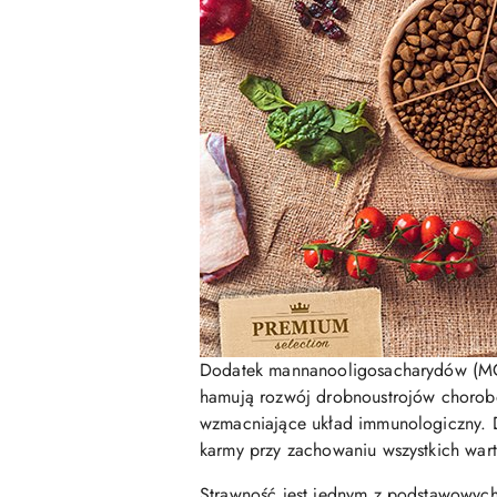
Dodatek mannanooligosacharydów (MOS)
hamują rozwój drobnoustrojów chorobot
wzmacniające układ immunologiczny. 
karmy przy zachowaniu wszystkich wart
Strawność jest jednym z podstawowych 