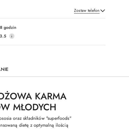
Zostaw telefon
Wyślij
8 godzin
3.5
ANIE
ZBOŻOWA KARMA
SÓW MŁODYCH
sosia oraz składników "superfoods"
ansowaną dietę z optymalną ilością