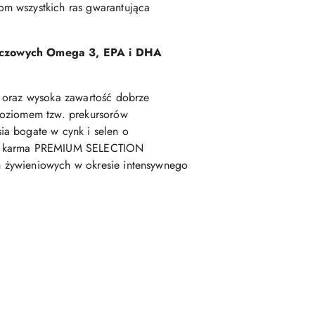
om wszystkich ras gwarantująca
szczowych Omega 3, EPA i DHA
u oraz wysoka zawartość dobrze
poziomem tzw. prekursorów
ia bogate w cynk i selen o
 że karma PREMIUM SELECTION
h żywieniowych w okresie intensywnego