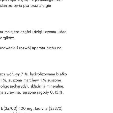
stan zdrowia psa oraz alergie
na mniejsze części (dzięki czemu układ
alergików.
onowanie i rozwój aparatu ruchu co
zcz wołowy 7 %, hydrolizowane białko
 1 %, suszona marchew 1 %,suszone
ligosacharydy), składniki mineralne,
ona żurawina, suszone jagody 0,15 %,
a E(3a700) 100 mg, tauryna (3a370)