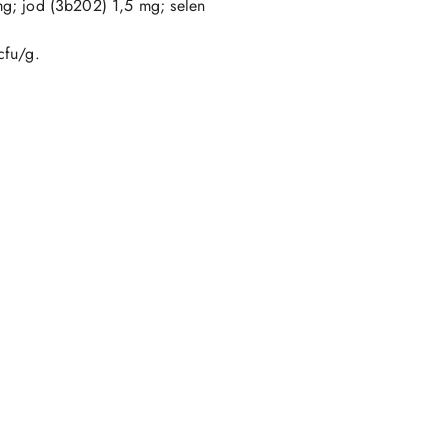
; jod (3b202) 1,5 mg; selen
cfu/g.