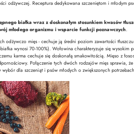
tości odżywczej. Receptura dedykowana szczeniętom i młodym ps
ępnego białka wraz z doskonałym stosunkiem kwasów tłu
wój młodego organizmu i wsparcie funkcji poznawczych
.
ch odżywczo mięs - cechuje ją średni poziom zawartości tłuszcz
ć białka wynosi 70-100%). Wołowina charakteryzuje się wysokim 
czemu karma cechuje się doskonałą smakowitością. Mięso z łosos
odpornościowy. Połączenie tych dwóch rodzajów mięs sprawia,
 wybór dla szczeniąt i psów młodych o zwiększonych potrzebac