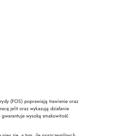
ydy (FOS) poprawiają trawienie oraz
cę jelit oraz wykazują działanie
 gwarantuje wysoką smakowitość
pies zje, a tym, ile poszczególnych