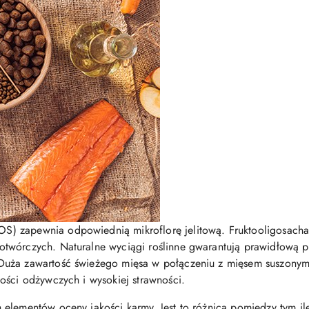
 zapewnia odpowiednią mikroflorę jelitową. Fruktooligosachar
wórczych. Naturalne wyciągi roślinne gwarantują prawidłową pra
Duża zawartość świeżego mięsa w połączeniu z mięsem suszonym
ości odżywczych i wysokiej strawności.
elementów oceny jakości karmy. Jest to różnica pomiędzy tym ile 