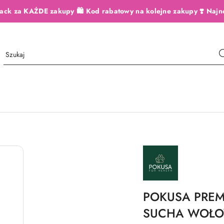
ack za KAŻDE zakupy 🛍️ Kod rabatowy na kolejne zakupy ❣️ Najn
NAZWA
PRODUCENTA:
POKUSA
POKUSA PREM
SUCHA WOŁO