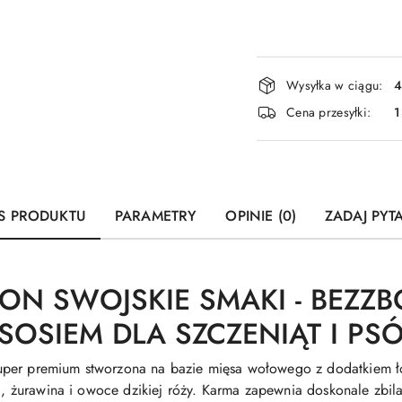
Dostępność
Wysyłka w ciągu:
4
i
Cena przesyłki:
1
dostawa
S PRODUKTU
PARAMETRY
OPINIE (0)
ZADAJ PYT
ION SWOJSKIE SMAKI - BEZ
OSIEM DLA SZCZENIĄT I P
per premium stworzona na bazie mięsa wołowego z dodatkiem ło
ia, żurawina i owoce dzikiej róży. Karma zapewnia doskonale zbil