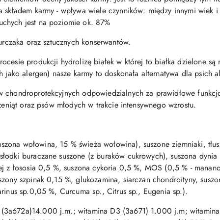
a składem karmy - wpływa wiele czynników: między innymi wiek i 
uchych jest na poziomie ok. 87%
kurczaka oraz sztucznych konserwantów.
cesie produkcji hydrolizę białek w której to białka dzielone są 
h jako alergen) nasze karmy to doskonała alternatywa dla psich 
w chondroprotekcyjnych odpowiedzialnych za prawidłowe funkcj
czeniąt oraz psów młodych w trakcie intensywnego wzrostu.
zona wołowina, 15 % świeża wołowina), suszone ziemniaki, tłus
słodki buraczane suszone (z buraków cukrowych), suszona dynia
ej z łososia 0,5 %, suszona cykoria 0,5 %, MOS (0,5 % - mananoo
szony szpinak 0,15 %, glukozamina, siarczan chondroityny, susz
rinus sp.0,05 %, Curcuma sp., Citrus sp., Eugenia sp.).
(3a672a)14.000 j.m.; witamina D3 (3a671) 1.000 j.m; witamin