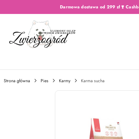
Przejdź do treści głównej
Przejdź do wyszukiwarki
Przejdź do moje konto
Przejdź do menu głównego
Przejdź do opisu produktu
Przejdź do stopki
Darmowa dostawa od 299 zł ❣️ Cashb
Strona główna
Pies
Karmy
Karma sucha