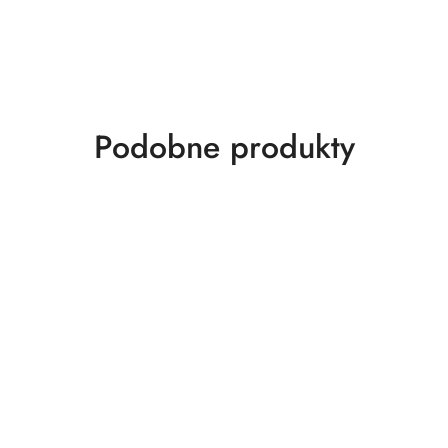
Produkty
Podobne produkty
o
statusie: