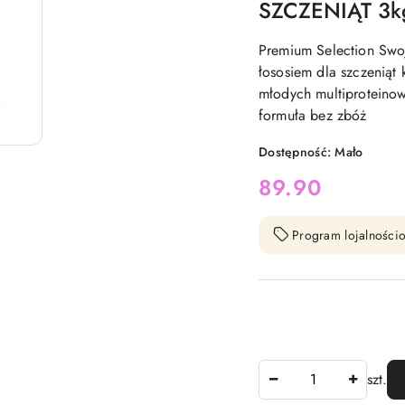
SZCZENIĄT 3k
Premium Selection Swo
łososiem dla szczeniąt
młodych multiproteinow
formuła bez zbóż
Dostępność:
Mało
cena:
89.90
Program lojalnościo
Ilość
szt.