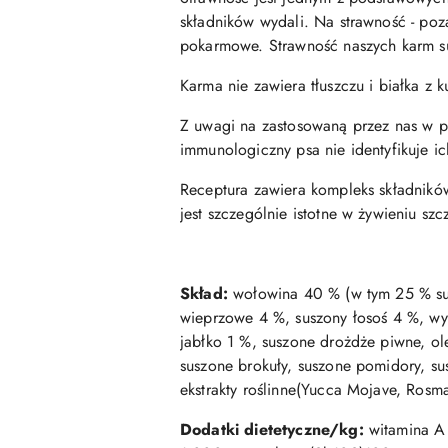
składników wydali. Na strawność - poz
pokarmowe. Strawność naszych karm s
Karma nie zawiera tłuszczu i białka z 
Z uwagi na zastosowaną przez nas w pro
immunologiczny psa nie identyfikuje ic
Receptura zawiera kompleks składnikó
jest szczególnie istotne w żywieniu sz
Skład:
wołowina 40 % (w tym 25 % sus
wieprzowe 4 %, suszony łosoś 4 %, wy
jabłko 1 %, suszone drożdże piwne, ol
suszone brokuły, suszone pomidory, su
ekstrakty roślinne(Yucca Mojave, Rosma
Dodatki dietetyczne/kg:
witamina A 