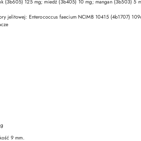
nk (3b605) 125 mg; miedź (3b405) 10 mg; mangan (3b503) 5 mg
flory jelitowej: Enterococcus faecium NCIMB 10415 (4b1707) 109
acze
 g
lkość 9 mm.