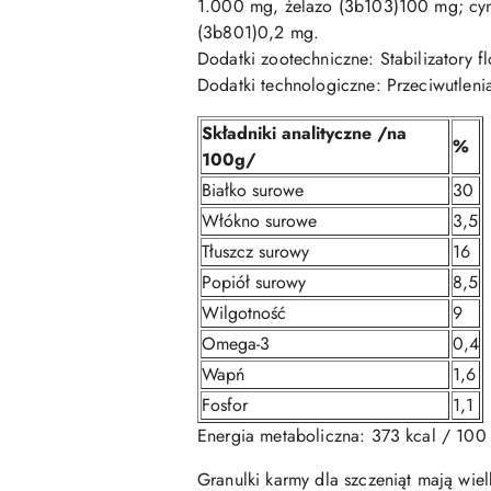
1.000 mg, żelazo (3b103)100 mg; cy
(3b801)0,2 mg.
Dodatki zootechniczne: Stabilizatory 
Dodatki technologiczne: Przeciwutleni
Składniki analityczne /na
%
100g/
Białko surowe
30
Włókno surowe
3,5
Tłuszcz surowy
16
Popiół surowy
8,5
Wilgotność
9
Omega-3
0,4
Wapń
1,6
Fosfor
1,1
Energia metaboliczna: 373 kcal / 100
Granulki karmy dla szczeniąt mają wie