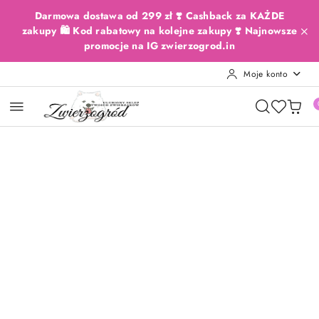
Przejdź do treści głównej
Przejdź do wyszukiwarki
Przejdź do moje konto
Przejdź do menu głównego
Przejdź do opisu produktu
Przejdź do stopki
Darmowa dostawa od 299 zł ❣️ Cashback za KAŻDE
zakupy 🛍️ Kod rabatowy na kolejne zakupy ❣️ Najnowsze
promocje na IG zwierzogrod.in
Moje konto