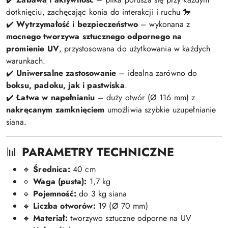
dotknięciu, zachęcając konia do interakcji i ruchu 🐎
✔️
Wytrzymałość i bezpieczeństwo
– wykonana z
mocnego tworzywa sztucznego odpornego na
promienie UV
, przystosowana do użytkowania w każdych
warunkach.
✔️
Uniwersalne zastosowanie
– idealna zarówno do
boksu, padoku, jak i pastwiska
.
✔️
Łatwa w napełnianiu
– duży otwór (Ø 116 mm) z
nakręcanym zamknięciem
umożliwia szybkie uzupełnianie
siana.
📊
PARAMETRY TECHNICZNE
🔹
Średnica:
40 cm
🔹
Waga (pusta):
1,7 kg
🔹
Pojemność:
do 3 kg siana
🔹
Liczba otworów:
19 (Ø 70 mm)
🔹
Materiał:
tworzywo sztuczne odporne na UV