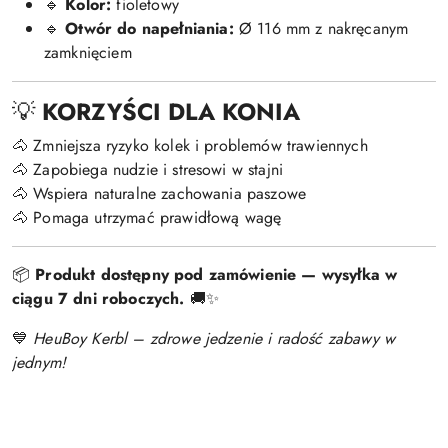
🔹
Kolor:
fioletowy
🔹
Otwór do napełniania:
Ø 116 mm z nakręcanym
zamknięciem
💡
KORZYŚCI DLA KONIA
🐴 Zmniejsza ryzyko kolek i problemów trawiennych
🐴 Zapobiega nudzie i stresowi w stajni
🐴 Wspiera naturalne zachowania paszowe
🐴 Pomaga utrzymać prawidłową wagę
📦
Produkt dostępny pod zamówienie — wysyłka w
ciągu 7 dni roboczych.
🚚✨
💙
HeuBoy Kerbl – zdrowe jedzenie i radość zabawy w
jednym!