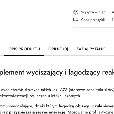
Dostępność
Wysyłka w ciągu:
4
i
Cena przesyłki:
1
dostawa
OPIS PRODUKTU
OPINIE (0)
ZADAJ PYTANIE
plement wyciszający i łagodzący reak
aktyce chorób skórnych takich jak: AZS (atopowe zapalenia skóry
rekonwalescencji po leczeniu infekcji skórnych.
 immunomodelujące, dzięki którym
łagodzą objawy uczuleniowe 
oraz przyspieszają jej regenerację
. Stosowanie profilaktyczn