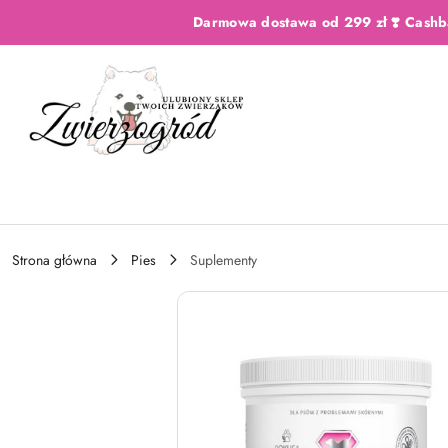
Przejdź do treści głównej
Przejdź do wyszukiwarki
Przejdź do moje konto
Przejdź do menu głównego
Przejdź do opisu produktu
Przejdź do stopki
Darmowa dostawa od 299 zł ❣️ Cashb
Strona główna
Pies
Suplementy