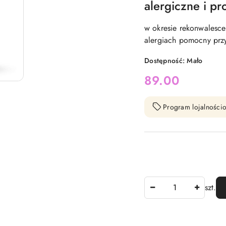
alergiczne i p
w okresie rekonwalesce
alergiach pomocny prz
Dostępność:
Mało
cena:
89.00
Program lojalnościo
Ilość
szt.