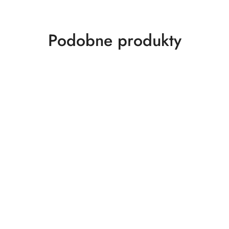
Produkty
Podobne produkty
o
statusie: