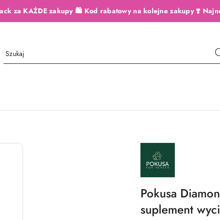
ack za KAŻDE zakupy 🛍️ Kod rabatowy na kolejne zakupy ❣️ Najn
NAZWA
PRODUCENTA:
POKUSA
Pokusa Diamon
suplement wyci