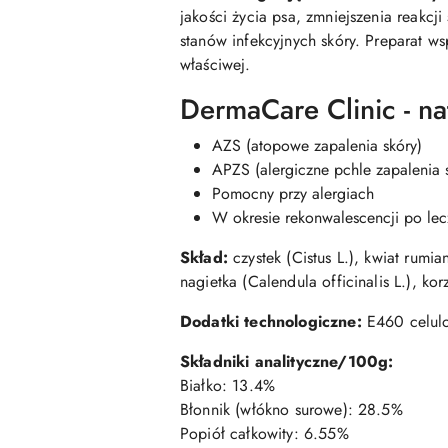
jakości życia psa, zmniejszenia reakc
stanów infekcyjnych skóry. Preparat ws
właściwej.
DermaCare Clinic - na
AZS (atopowe zapalenia skóry)
APZS (alergiczne pchle zapalenia 
Pomocny przy alergiach
W okresie rekonwalescencji po lecz
Skład:
czystek (Cistus L.), kwiat rum
nagietka (Calendula officinalis L.), kor
Dodatki technologiczne:
E460 celulo
Składniki analityczne/100g:
Białko: 13.4%
Błonnik (włókno surowe): 28.5%
Popiół całkowity: 6.55%