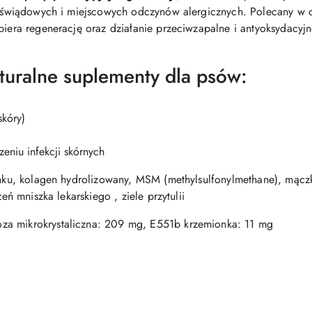
ji świądowych i miejscowych odczynów alergicznych. Polecany w o
piera regenerację oraz działanie przeciwzapalne i antyoksydacyjn
turalne suplementy dla psów:
skóry)
eniu infekcji skórnych
ianku, kolagen hydrolizowany, MSM (methylsulfonylmethane), mąc
zeń mniszka lekarskiego , ziele przytulii
za mikrokrystaliczna: 209 mg, E551b krzemionka: 11 mg