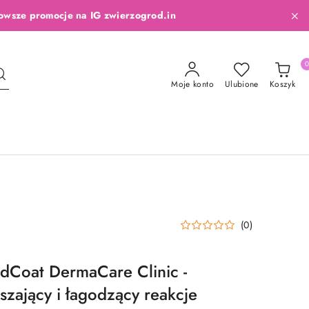
owsze promocje na IG zwierzogrod.in
Moje konto
Ulubione
Koszyk
(0)
dCoat DermaCare Clinic -
szający i łagodzący reakcje