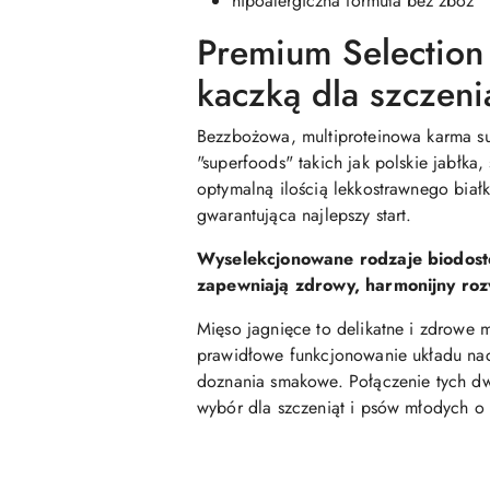
hipoalergiczna formuła bez zbóż
Premium Selection
kaczką dla szczeni
Bezzbożowa, multiproteinowa karma su
"superfoods" takich jak polskie jabłka
optymalną ilością lekkostrawnego bia
gwarantująca najlepszy start.
Wyselekcjonowane rodzaje biodost
zapewniają zdrowy, harmonijny ro
Mięso jagnięce to delikatne i zdrowe 
prawidłowe funkcjonowanie układu na
doznania smakowe. Połączenie tych d
wybór dla szczeniąt i psów młodych o