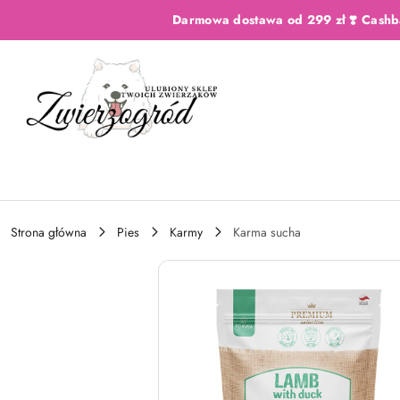
Przejdź do treści głównej
Przejdź do wyszukiwarki
Przejdź do moje konto
Przejdź do menu głównego
Przejdź do opisu produktu
Przejdź do stopki
Darmowa dostawa od 299 zł ❣️ Cashb
Strona główna
Pies
Karmy
Karma sucha