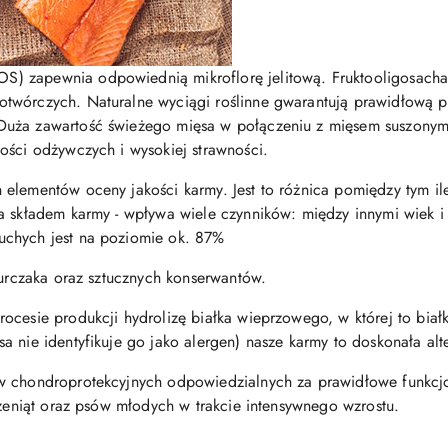
 zapewnia odpowiednią mikroflorę jelitową. Fruktooligosachar
wórczych. Naturalne wyciągi roślinne gwarantują prawidłową pra
Duża zawartość świeżego mięsa w połączeniu z mięsem suszonym
ości odżywczych i wysokiej strawności.
elementów oceny jakości karmy. Jest to różnica pomiędzy tym ile 
a składem karmy - wpływa wiele czynników: między innymi wiek i 
uchych jest na poziomie ok. 87%
kurczaka oraz sztucznych konserwantów.
cesie produkcji hydrolizę białka wieprzowego, w której to białk
 nie identyfikuje go jako alergen) nasze karmy to doskonała alt
w chondroprotekcyjnych odpowiedzialnych za prawidłowe funkcj
czeniąt oraz psów młodych w trakcie intensywnego wzrostu.