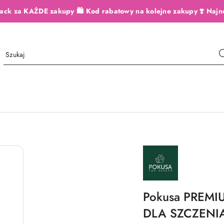
ack za KAŻDE zakupy 🛍️ Kod rabatowy na kolejne zakupy ❣️ Najn
NAZWA
PRODUCENTA:
POKUSA
Pokusa PREMI
DLA SZCZENIĄ