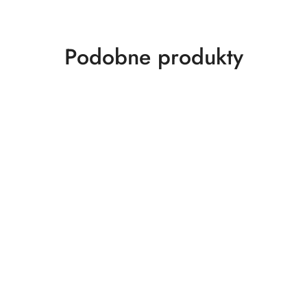
Produkty
Podobne produkty
o
statusie: