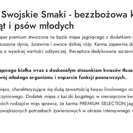
 Swojskie Smaki - bezzbożowa
ąt i psów młodych
per premium stworzona na bazie mięsa jagnięcego z dodatkiem m
, suszona dynia, żurawina i owoce dzikiej róży. Karma zapewnia 
łka o wysokiej wartości odżywczej. Receptura dedykowana szczen
ępnego białka wraz z doskonałym stosunkiem kwasów tłu
zwój młodego organizmu i wsparcie funkcji poznawczych.
mięso, charakteryzujące się dużą zawartością kwasu linolowego 
czyniowego. Dodatek mięsa z kaczki bogatego w nienasycone kw
wóch rodzajów mięs sprawia, że karma PREMIUM SELECTION Jagn
 zwiększonych potrzebach żywieniowych w okresie intensywnego 