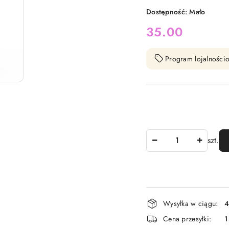
Dostępność:
Mało
cena:
35.00
Program lojalnościo
Ilość
szt.
Dostępność
Wysyłka w ciągu:
4
i
Cena przesyłki:
1
dostawa