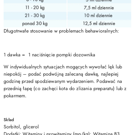
Długotrwałe stosowanie w problemach behawioralnych:
1 dawka = 1 naciśnięcie pompki dozownika
W indywidualnych sytuacjach mogących wywołać lęk lub
niepokój – podać podwójną zalecaną dawkę, najlepiej
godzinę przed spodziewanym wydarzeniem. Podawać na
przednią łapę (co zachęci kota do zlizania preparatu) lub z
pokarmem.
Skład
Sorbitol, glicerol
Dodatki: Witaminy i prowitaminy (mg/kg): Witamina B3