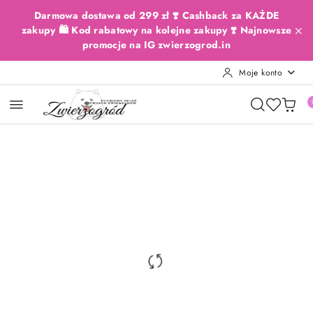
Przejdź do treści głównej
Przejdź do wyszukiwarki
Przejdź do moje konto
Przejdź do menu głównego
Przejdź do opisu produktu
Przejdź do stopki
Darmowa dostawa od 299 zł ❣️ Cashback za KAŻDE
zakupy 🛍️ Kod rabatowy na kolejne zakupy ❣️ Najnowsze
promocje na IG zwierzogrod.in
Moje konto