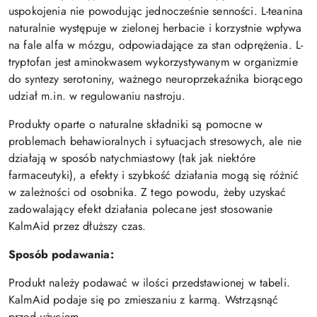
uspokojenia nie powodując jednocześnie senności. L-teanina
naturalnie występuje w zielonej herbacie i korzystnie wpływa
na fale alfa w mózgu, odpowiadające za stan odprężenia. L-
tryptofan jest aminokwasem wykorzystywanym w organizmie
do syntezy serotoniny, ważnego neuroprzekaźnika biorącego
udział m.in. w regulowaniu nastroju.
Produkty oparte o naturalne składniki są pomocne w
problemach behawioralnych i sytuacjach stresowych, ale nie
działają w sposób natychmiastowy (tak jak niektóre
farmaceutyki), a efekty i szybkość działania mogą się różnić
w zależności od osobnika. Z tego powodu, żeby uzyskać
zadowalający efekt działania polecane jest stosowanie
KalmAid przez dłuższy czas.
Sposób podawania:
Produkt należy podawać w ilości przedstawionej w tabeli.
KalmAid podaje się po zmieszaniu z karmą. Wstrząsnąć
przed użyciem.