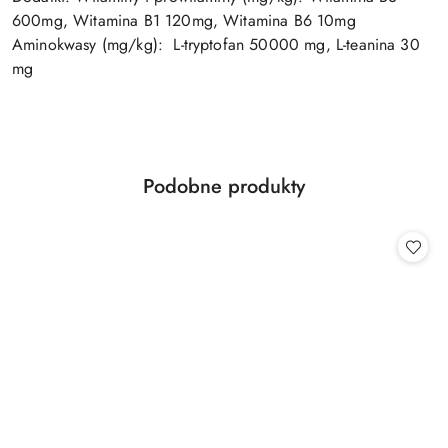
600mg, Witamina B1 120mg, Witamina B6 10mg
Aminokwasy (mg/kg): L-tryptofan 50000 mg, L-teanina 30
mg
Produkty
Podobne produkty
Pomiń karuzelę produktów
o
statusie: