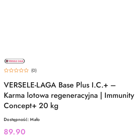
NAZWA
PRODUCENTA:
VERSELELAGA
(0)
VERSELE-LAGA Base Plus I.C.+ –
Karma lotowa regeneracyjna | Immunity
Concept+ 20 kg
Dostępność:
Mało
cena:
89.90