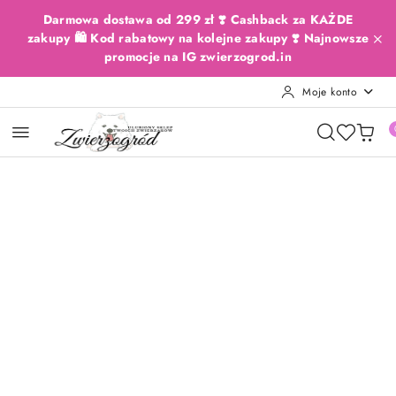
Przejdź do treści głównej
Przejdź do wyszukiwarki
Przejdź do moje konto
Przejdź do menu głównego
Przejdź do opisu produktu
Przejdź do stopki
Darmowa dostawa od 299 zł ❣️ Cashback za KAŻDE
zakupy 🛍️ Kod rabatowy na kolejne zakupy ❣️ Najnowsze
promocje na IG zwierzogrod.in
Moje konto