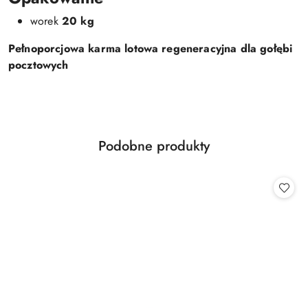
worek
20 kg
Pełnoporcjowa karma lotowa regeneracyjna dla gołębi
pocztowych
Produkty
Podobne produkty
Pomiń karuzelę produktów
o
statusie: