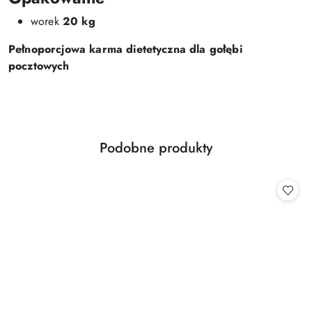
worek
20 kg
Pełnoporcjowa karma dietetyczna dla gołębi
pocztowych
Produkty
Podobne produkty
Pomiń karuzelę produktów
o
statusie: