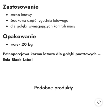
Zastosowanie
sezon lotowy
środkowa część tygodnia lotowego
dla gołębi wymagających kontroli masy
Opakowanie
worek
20 kg
Pełnoporcjowa karma lotowa dla gołębi pocztowych –
linia Black Label
Produkty
Podobne produkty
Pomiń karuzelę produktów
o
statusie: