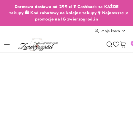
Przejdź do treści głównej
Przejdź do wyszukiwarki
Przejdź do moje konto
Przejdź do menu głównego
Przejdź do opisu produktu
Przejdź do stopki
Darmowa dostawa od 299 zł ❣️ Cashback za KAŻDE
zakupy 🛍️ Kod rabatowy na kolejne zakupy ❣️ Najnowsze
promocje na IG zwierzogrod.in
Moje konto