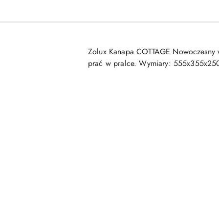
Zolux Kanapa COTTAGE Nowoczesny wzó
prać w pralce. Wymiary: 555x355x2
Pomiń karuzelę produktów