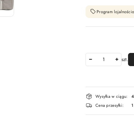
Program lojalnościo
Ilość
szt.
Dostępność
Wysyłka w ciągu:
4
i
Cena przesyłki:
1
dostawa