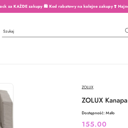
ack za KAŻDE zakupy 🛍️ Kod rabatowy na kolejne zakupy ❣️ Najn
NAZWA
ZOLUX
PRODUCENTA:
ZOLUX Kanapa
Dostępność:
Mało
cena:
155.00