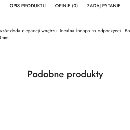
OPIS PRODUKTU
OPINIE (0)
ZADAJ PYTANIE
r doda elegancji wnętrzu. Idealna kanapa na odpoczynek. Pok
50mm
Produkty
Podobne produkty
o
statusie: