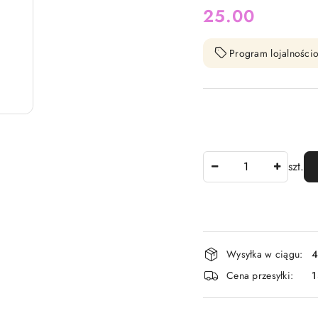
cena:
25.00
Program lojalnościo
Ilość
szt.
Dostępność
Wysyłka w ciągu:
4
i
Cena przesyłki:
1
dostawa