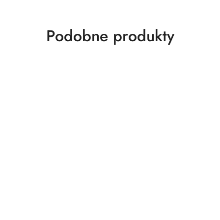
Produkty
Podobne produkty
o
statusie: