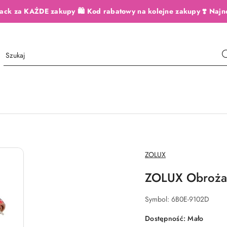
ack za KAŻDE zakupy 🛍️ Kod rabatowy na kolejne zakupy ❣️ Najn
NAZWA
ZOLUX
PRODUCENTA:
ZOLUX Obroża
Symbol:
6B0E-9102D
Dostępność:
Mało