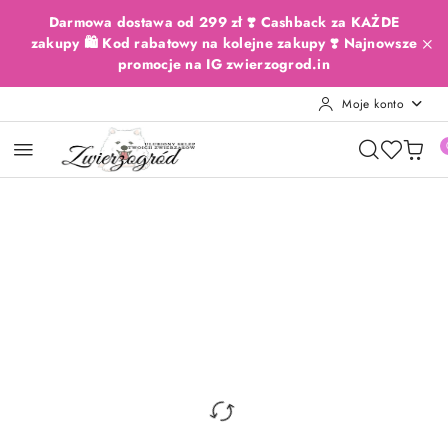
Przejdź do treści głównej
Przejdź do wyszukiwarki
Przejdź do moje konto
Przejdź do menu głównego
Przejdź do opisu produktu
Przejdź do stopki
Darmowa dostawa od 299 zł ❣️ Cashback za KAŻDE
zakupy 🛍️ Kod rabatowy na kolejne zakupy ❣️ Najnowsze
promocje na IG zwierzogrod.in
Moje konto