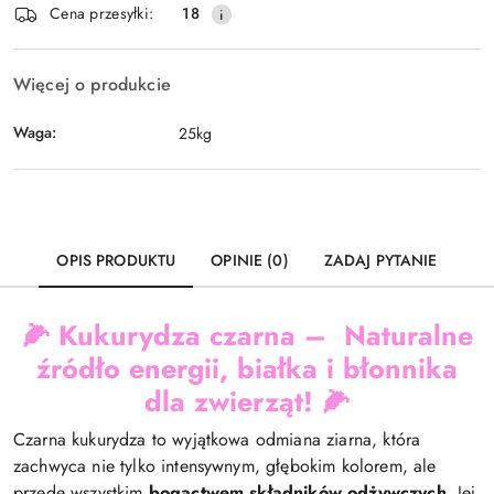
Wyślij
Cena przesyłki:
18
dostawa
Więcej o produkcie
Waga:
25kg
OPIS PRODUKTU
OPINIE (0)
ZADAJ PYTANIE
🌽
Kukurydza czarna – Naturalne
źródło energii, białka i błonnika
dla zwierząt!
🌽
Czarna kukurydza to wyjątkowa odmiana ziarna, która
zachwyca nie tylko intensywnym, głębokim kolorem, ale
przede wszystkim
bogactwem składników odżywczych
. Jej