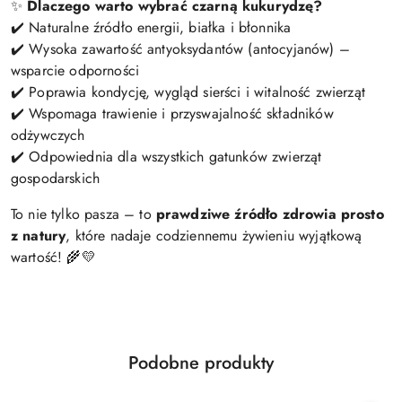
✨
Dlaczego warto wybrać czarną kukurydzę?
✔️ Naturalne źródło energii, białka i błonnika
✔️ Wysoka zawartość antyoksydantów (antocyjanów) –
wsparcie odporności
✔️ Poprawia kondycję, wygląd sierści i witalność zwierząt
✔️ Wspomaga trawienie i przyswajalność składników
odżywczych
✔️ Odpowiednia dla wszystkich gatunków zwierząt
gospodarskich
To nie tylko pasza – to
prawdziwe źródło zdrowia prosto
z natury
, które nadaje codziennemu żywieniu wyjątkową
wartość! 🌾💛
Produkty
Podobne produkty
Pomiń karuzelę produktów
o