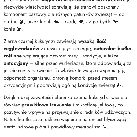
niezwykłe właściwości sprawiają, że stanowi doskonały
komponent paszowy dla różnych gatunków zwierząt – od
drobiu 🐔, przez króliki 🐇 i trzodę 🐖, aż po bydło 🐄 i
konie 🐎.
Ziarna czarnej kukurydzy zawierają
wysoką ilość
węglowodanów
zapewniających energię,
naturalne białko
roślinne
wspierające przyrost masy i kondycję, a także
antocyjany
– silne przeciwutleniacze, które odpowiadają za
jej ciemne zabarwienie. To właśnie te związki wspomagają
odporność organizmu, chronią komórki przed stresem
oksydacyjnym i poprawiają ogólną kondycję zwierząt 💪.
Dzięki dużej zawartości błonnika czarna kukurydza wspiera
również
prawidłowe trawienie
i mikroflorę jelitową, co
pozytywnie wpływa na przyswajanie składników odżywczych.
Naturalne tłuszcze roślinne wspierają natomiast błyszczącą
sierść, zdrowe pióra i prawidłowy metabolizm 🐾.