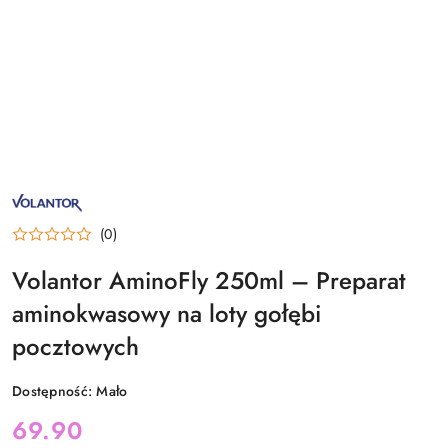
NAZWA
PRODUCENTA:
VOLANTOR
(0)
Volantor AminoFly 250ml – Preparat
aminokwasowy na loty gołębi
pocztowych
Dostępność:
Mało
cena:
69.90