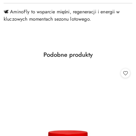
🕊️ AminoFly to wsparcie mięśni, regeneracji i energii w
kluczowych momentach sezonu lotowego.
Produkty
Podobne produkty
Pomiń karuzelę produktów
o
statusie: