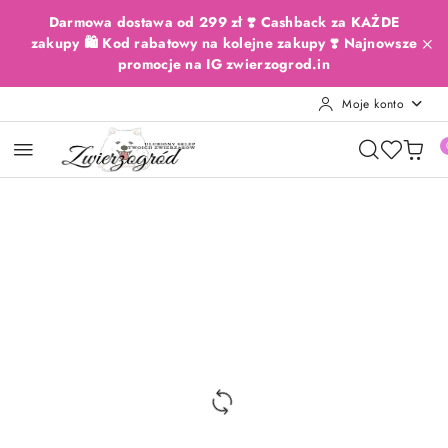
Przejdź do treści głównej
Przejdź do wyszukiwarki
Przejdź do moje konto
Przejdź do menu głównego
Przejdź do opisu produktu
Przejdź do stopki
Darmowa dostawa od 299 zł ❣️ Cashback za KAŻDE
zakupy 🛍️ Kod rabatowy na kolejne zakupy ❣️ Najnowsze
promocje na IG zwierzogrod.in
Moje konto