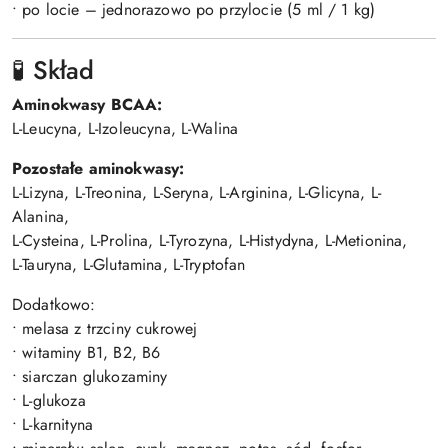
• po locie – jednorazowo po przylocie (5 ml / 1 kg)
🧪 Skład
Aminokwasy BCAA:
L-Leucyna, L-Izoleucyna, L-Walina
Pozostałe aminokwasy:
L-Lizyna, L-Treonina, L-Seryna, L-Arginina, L-Glicyna, L-
Alanina,
L-Cysteina, L-Prolina, L-Tyrozyna, L-Histydyna, L-Metionina,
L-Tauryna, L-Glutamina, L-Tryptofan
Dodatkowo:
• melasa z trzciny cukrowej
• witaminy B1, B2, B6
• siarczan glukozaminy
• L-glukoza
• L-karnityna