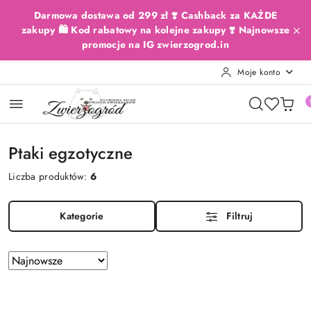
Przejdź do treści głównej
Przejdź do wyszukiwarki
Przejdź do moje konto
Przejdź do menu głównego
Przejdź do stopki
Darmowa dostawa od 299 zł ❣️ Cashback za KAŻDE
zakupy 🛍️ Kod rabatowy na kolejne zakupy ❣️ Najnowsze
promocje na IG zwierzogrod.in
Moje konto
Ptaki egzotyczne
Liczba produktów:
6
Kategorie
Filtruj
Zastosowano
Sortuj
według
sortowanie:
Najnowsze.