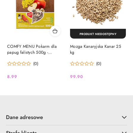
PRODUKT NIEDOSTĘPNY
COMFY MENU Pokarm dla
Mozga Kanaryjska Kanar 25
papug falistych 500g -
kg
naturalna, owocowa
(0)
(0)
mieszanka ziaren i witamin
8.99
99.90
Cena:
Cena:
Dane adresowe