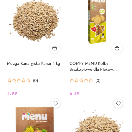
Mozga Kanaryjska Kanar 1 kg
COMFY MENU Kolby
Biszkoptowe dla Ptaków
Egzotycznych i Kanarków 90
(0)
(0)
g – smak, zdrowie i energia
w jednym!
4.99
6.49
Cena:
Cena: