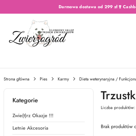
Przejdź do treści głównej
Przejdź do wyszukiwarki
Przejdź do moje konto
Przejdź do menu głównego
Przejdź do stopki
Darmowa dostawa od 299 zł ❣️ Cashb
Strona główna
Pies
Karmy
Dieta weterynaryjna / Funkcjon
Trzust
Kategorie
Liczba produktów
Zwie(t)rz Okazje !!!
Brak produktów d
Letnie Akcesoria