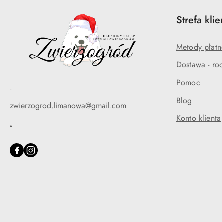
Strefa klie
Metody płatn
Dostawa - rod
Pomoc
.
Blog
zwierzogrod.limanowa@gmail.com
Konto klienta
.