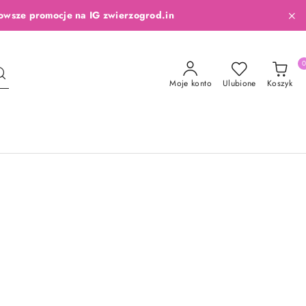
owsze promocje na IG zwierzogrod.in
Moje konto
Ulubione
Koszyk