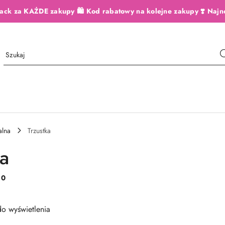
ack za KAŻDE zakupy 🛍️ Kod rabatowy na kolejne zakupy ❣️ Najn
alna
Trzustka
ka
:
0
o wyświetlenia